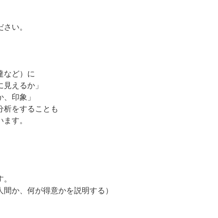
ださい。
達など）に
に見えるか」
か、印象」
分析をすることも
います。
す。
人間か、何が得意かを説明する）