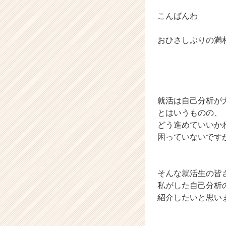
タ
こんばんわ
イ
ム
ラ
おひさしぶりの満
イ
ン】
|
ベ
ン
就活は自己分析が
チ
ャ
とはいうものの、
ー・
どう進めていいか
成
困っていないです
長
企
業
そんな就活生の皆
か
私がした自己分析
ら
ス
紹介したいと思い
カ
ウ