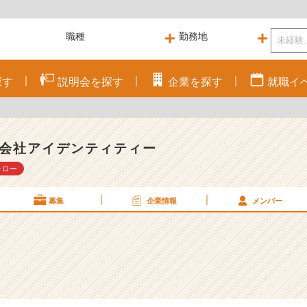
探す
説明会を
探す
企業を
探す
就職
イ
会社アイデンティティー
ォロー
募集
企業情報
メンバー