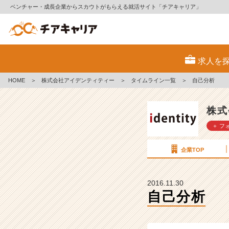
ベンチャー・成長企業からスカウトがもらえる就活サイト「チアキャリア」
自
己
求人を
分
析
HOME
＞
株式会社アイデンティティー
＞
タイムライン一覧
＞
自己分析
【株
式
会
株式
社
＋ フ
ア
イ
デ
企業TOP
ン
テ
ィ
2016.11.30
テ
自己分析
ィ
ー
の