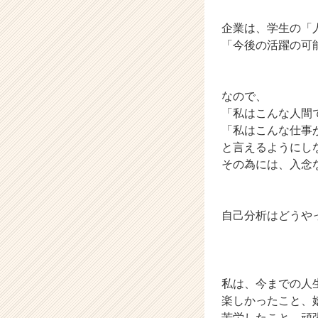
ト
が
企業は、学生の「
届
「今後の活躍の可
く
就
活
サ
なので、
イ
「私はこんな人間
ト
「私はこんな仕事
チ
と言えるようにし
ア
その為には、入念
キ
ャ
リ
ア
自己分析はどうや
（C
h
e
e
私は、今までの人
r
楽しかったこと、
C
a
苦労したこと、頑張