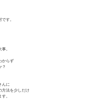
村です。
大事。
わからず
か？
さんに
の方法を少しだけ
ます。