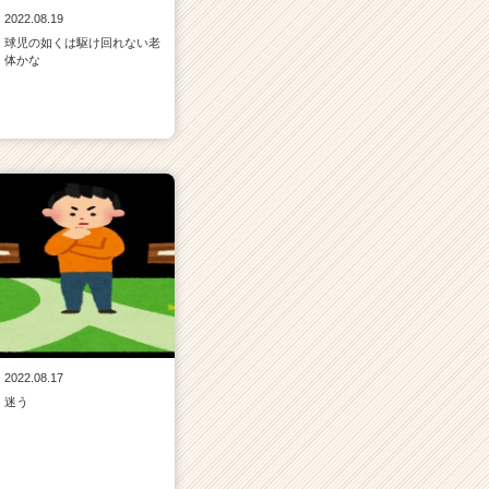
2022.08.19
球児の如くは駆け回れない老
体かな
2022.08.17
迷う