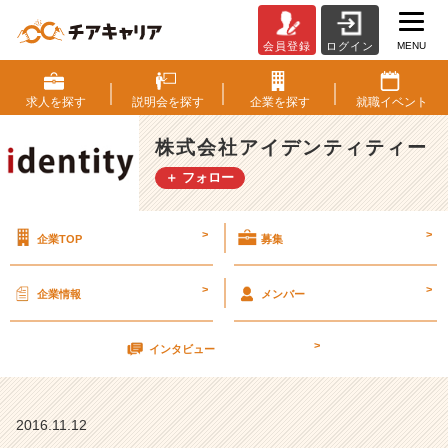
MENU
会員登録
ログイン
小
さ
な
求人を
探す
説明会を
探す
企業を
探す
就職
イベント
革
新
株式会社アイデンティティー
を
＋ フォロー
重
ね
よ
>
>
企業TOP
募集
【株
式
会
>
>
企業情報
メンバー
社
ア
>
イ
インタビュー
デ
ン
テ
2016.11.12
ィ