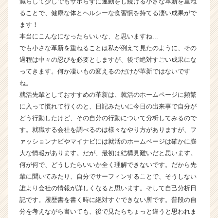
減らして少しでもサボらずに運動をし続ける小さな革新を重ね
ス
ることで、健康な体とヘルシーな食習慣を持てる凄い成果がで
カ
ます！
ウ
本当にこんなになったらいいな、と思いますね...
ト
でも小さな革新を重ねることは私が例えて見たのように、その
が
過程は中々の忍びを必要としますが、後で絶対すごい成果にな
届
く
ってきます。何か凄いもの変えるのだけが革新ではないです
就
ね。
活
就活先輩としておすすめの革新は、就活のホームページに頻繁
サ
に入って慣れて行くのと、日記みたいに今日の出来事で自分が
イ
どう行動したけど、その自分の行動について分析してみるので
ト
す。就職する会社を調べるのは様々なやり方がありますが、フ
チ
ァッションナビやマイナビには就活のホームページは確かに膨
ア
キ
大な情報があります。だが、最初は結構見難いだと思います。
ャ
何が何で、どうしたらいいか全く理解できないです。だから先
リ
輩に聞いてみたり、自分でサーフィンすることで、そうしない
ア
誰より会社の情報が詳しくなると思います。そして自己分析日
（C
記です。履歴書を書く時に絶対すぐできない所です。普段の自
h
分を考えながら書いても、後で見たらちょっと違うと思われま
e