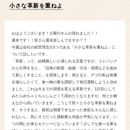
テ
小さな革新を重ねよ
ィ
ー
の
タ
イ
おはようございます！土曜のキムが現れました！！
ム
週末です！！皆さん週末楽しんでますか？？
ラ
今週は会社の経営理念の1つである「小さな革新を重ねよ」に
イ
ついて話したいです。
ン】
「革新」って、結構難しいと感じれる言葉ですが、コトバンク
|
から引用すると、「旧来の制度・組織・方法・習慣などを改め
ベ
ン
て新しくすること」を意味します。例えると、デブの私は体重
チ
を減らしたくて、食べ物の量を調節して毎日運動しようと決め
ャ
ました。これは今までの習慣を変える革新です。1日目にして
ー・
みたらめちゃくちゃしんどくて諦めたくなりますが、何とか耐
成
えながら続いていきます。こうして段々と小さな革新を重ねま
長
す。そうすると、最初は我慢できなかった食欲もそんなに感じ
企
れないし、死にそうだった運動量も何故か平気になります。い
業
か
つの間にか体もセクシーになっています！少しでも食べる量を
ら