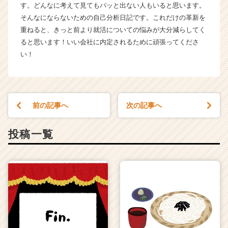
す。どんなに考えて見てもパッと出ない人もいると思います。
e
r
そんなにならないための自己分析日記です。これだけの革新を
C
重ねると、きっと前より就活についての悩みが大分減らしてく
a
ると思います！いい会社に内定されるために頑張ってくださ
r
い！
e
e
r）
前の記事へ
次の記事へ
投稿一覧