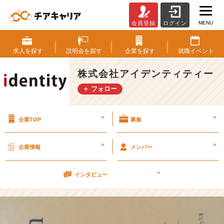
MENU
会員登録
ログイン
就
活
中
求人を
探す
説明会を
探す
企業を
探す
就職
イベント
に
す
株式会社アイデンティティー
べ
＋ フォロー
き
お
す
>
>
企業TOP
募集
す
め
の
>
>
企業情報
メンバー
習
慣
>
伝
インタビュー
授！
【株
式
会