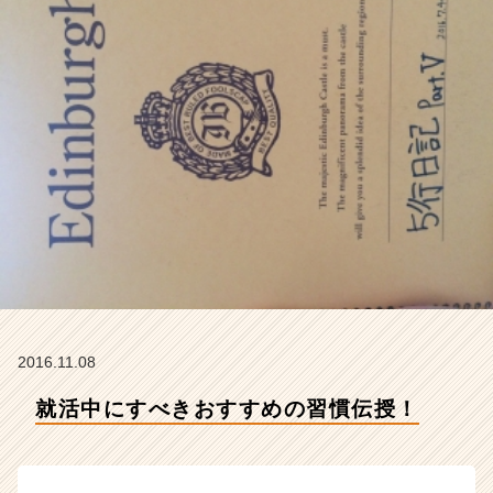
社
ア
イ
デ
ン
テ
ィ
テ
ィ
ー
の
タ
イ
ム
ラ
イ
2016.11.08
ン】
|
就活中にすべきおすすめの習慣伝授！
ベ
ン
チ
ャ