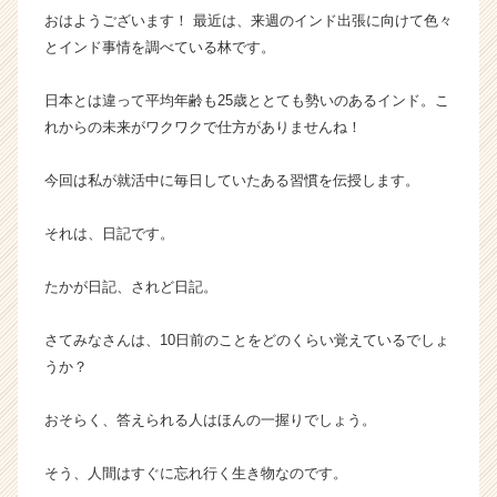
おはようございます！ 最近は、来週のインド出張に向けて色々
ー・
成
とインド事情を調べている林です。
長
企
日本とは違って平均年齢も25歳ととても勢いのあるインド。こ
業
れからの未来がワクワクで仕方がありませんね！
か
ら
今回は私が就活中に毎日していたある習慣を伝授します。
ス
カ
ウ
それは、日記です。
ト
が
たかが日記、されど日記。
届
く
さてみなさんは、10日前のことをどのくらい覚えているでしょ
就
うか？
活
サ
イ
おそらく、答えられる人はほんの一握りでしょう。
ト
チ
そう、人間はすぐに忘れ行く生き物なのです。
ア