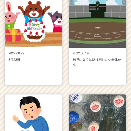
2022.08.22
2022.08.19
8月22日
球児の如くは駆け回れない老体か
な