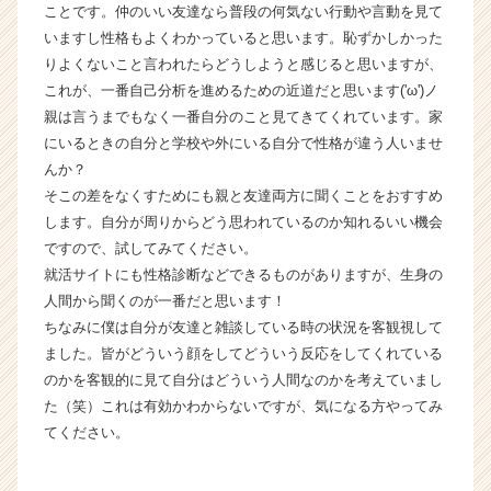
ことです。仲のいい友達なら普段の何気ない行動や言動を見て
r
C
いますし性格もよくわかっていると思います。恥ずかしかった
a
りよくないこと言われたらどうしようと感じると思いますが、
r
これが、一番自己分析を進めるための近道だと思います('ω')ノ
e
親は言うまでもなく一番自分のこと見てきてくれています。家
e
にいるときの自分と学校や外にいる自分で性格が違う人いませ
r）
んか？
そこの差をなくすためにも親と友達両方に聞くことをおすすめ
します。自分が周りからどう思われているのか知れるいい機会
ですので、試してみてください。
就活サイトにも性格診断などできるものがありますが、生身の
人間から聞くのが一番だと思います！
ちなみに僕は自分が友達と雑談している時の状況を客観視して
ました。皆がどういう顔をしてどういう反応をしてくれている
のかを客観的に見て自分はどういう人間なのかを考えていまし
た（笑）これは有効かわからないですが、気になる方やってみ
てください。