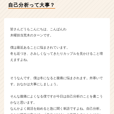
ィ
自己分析って大事？
ー
の
タ
イ
ム
皆さんどうもこんにちは、こんばんわ
ラ
木曜担当荒木のターンです。
イ
ン】
僕は最近あることに悩まされています。
|
冬も近づき、さみしくなってきたりカップルを見かけること増
ベ
えますよね。
ン
チ
ャ
ー・
そうなんです、僕は冬になると腹痛に悩まされます。外寒いで
成
す。おなかは大事にしましょう。
長
企
そんな腹痛によくなる僕ですが今日は自己分析のことを書こう
業
かなと思います。
か
ら
なんかよく就活を始めると急に聞く単語ですよね。自己分析。
ス