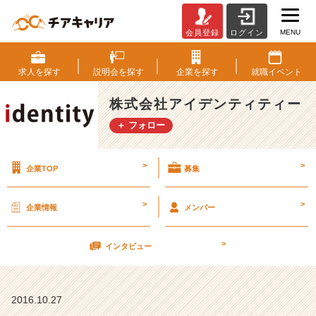
MENU
会員登録
ログイン
自
己
分
求人を
探す
説明会を
探す
企業を
探す
就職
イベント
析
っ
株式会社アイデンティティー
て
＋ フォロー
大
事？
【株
>
>
企業TOP
募集
式
会
社
>
>
企業情報
メンバー
ア
イ
>
デ
インタビュー
ン
テ
ィ
2016.10.27
テ