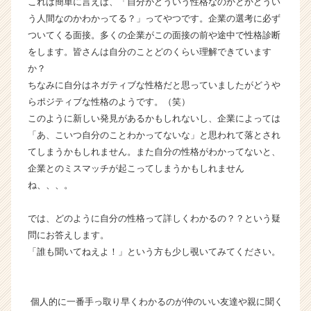
これは簡単に言えば、「自分がどういう性格なのかとかどうい
カ
う人間なのかわかってる？」ってやつです。企業の選考に必ず
ウ
ついてくる面接。多くの企業がこの面接の前や途中で性格診断
ト
をします。皆さんは自分のことどのくらい理解できています
が
か？
届
ちなみに自分はネガティブな性格だと思っていましたがどうや
く
就
らポジティブな性格のようです。（笑）
活
このように新しい発見があるかもしれないし、企業によっては
サ
「あ、こいつ自分のことわかってないな」と思われて落とされ
イ
てしまうかもしれません。また自分の性格がわかってないと、
ト
企業とのミスマッチが起こってしまうかもしれません
チ
ね、、、。
ア
キ
ャ
では、どのように自分の性格って詳しくわかるの？？という疑
リ
問にお答えします。
ア
「誰も聞いてねえよ！」という方も少し覗いてみてください。
（C
h
e
個人的に一番手っ取り早くわかるのが仲のいい友達や親に聞く
e