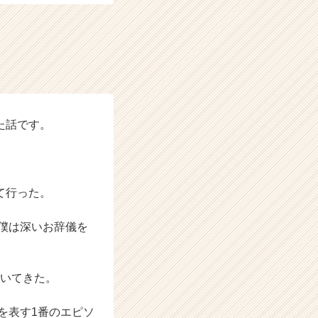
た話です。
て行った。
僕は深いお辞儀を
聞いてきた。
を表す1番のエピソ