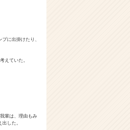
ンプに出掛けたり、
に考えていた。
た我輩は、理由もみ
え出した。