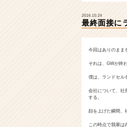
|
ベ
ン
2016.10.24
チ
最終面接に
ャ
ー・
成
長
企
今回はありのまま
業
か
それは、GWが終
ら
ス
僕は、ランドセル
カ
ウ
会社について、社
ト
が
する。
届
く
顔を上げた瞬間、
就
活
この時点で我輩は
サ