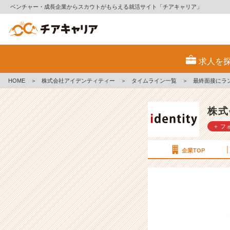
ベンチャー・成長企業からスカウトがもらえる就活サイト「チアキャリア」
最
終
求人を
面
接
HOME
＞
株式会社アイデンティティー
＞
タイムライン一覧
＞
最終面接にラ
に
ラ
ン
株式
ド
＋ フ
セ
ル
を
企業TOP
背
負
っ
て
行
っ
た