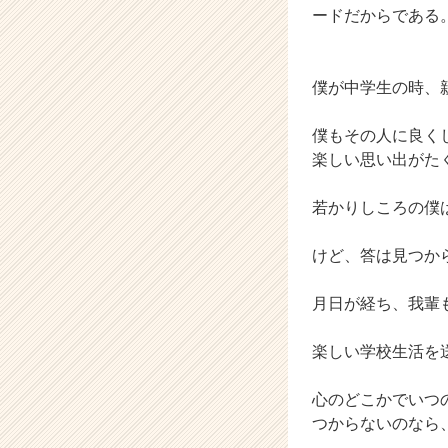
ードだからである
イ
ト
チ
ア
僕が中学生の時、
キ
ャ
僕もその人に良く
リ
楽しい思い出がた
ア
（C
若かりしころの僕
h
e
e
けど、答は見つか
r
C
月日が経ち、我輩
a
r
楽しい学校生活を
e
e
r）
心のどこかでいつ
つからないのなら