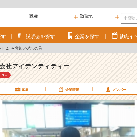
探す
説明会を
探す
企業を
探す
就職
イ
ンドセルを背負って行った男
会社アイデンティティー
ォロー
募集
企業情報
メンバー