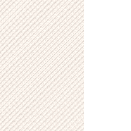
男
【株
式
会
社
ア
イ
デ
ン
テ
ィ
テ
ィ
ー
の
タ
イ
ム
ラ
イ
ン】