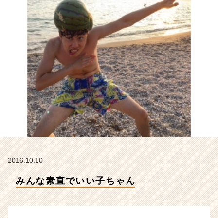
ン
テ
ィ
テ
ィ
ー
の
タ
イ
ム
ラ
イ
ン】
|
ベ
ン
2016.10.10
チ
ャ
みんな素直でいい子ちゃん
ー・
成
長
企