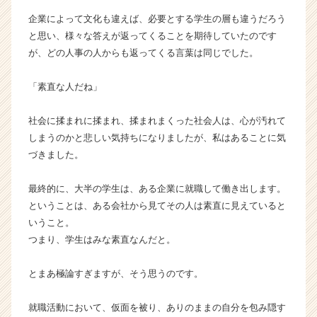
（C
企業によって文化も違えば、必要とする学生の層も違うだろう
h
と思い、様々な答えが返ってくることを期待していたのです
e
が、どの人事の人からも返ってくる言葉は同じでした。
e
r
C
「素直な人だね」
a
r
社会に揉まれに揉まれ、揉まれまくった社会人は、心が汚れて
e
しまうのかと悲しい気持ちになりましたが、私はあることに気
e
づきました。
r）
最終的に、大半の学生は、ある企業に就職して働き出します。
ということは、ある会社から見てその人は素直に見えていると
いうこと。
つまり、学生はみな素直なんだと。
とまあ極論すぎますが、そう思うのです。
就職活動において、仮面を被り、ありのままの自分を包み隠す