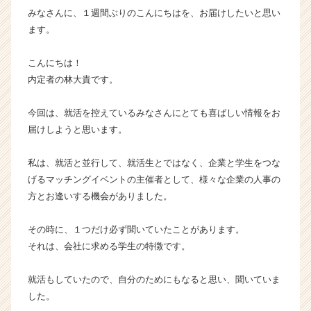
みなさんに、１週間ぶりのこんにちはを、お届けしたいと思い
業
か
ます。
ら
ス
こんにちは！
カ
内定者の林大貴です。
ウ
ト
今回は、就活を控えているみなさんにとても喜ばしい情報をお
が
届けしようと思います。
届
く
就
私は、就活と並行して、就活生とではなく、企業と学生をつな
活
げるマッチングイベントの主催者として、様々な企業の人事の
サ
方とお逢いする機会がありました。
イ
ト
その時に、１つだけ必ず聞いていたことがあります。
チ
それは、会社に求める学生の特徴です。
ア
キ
ャ
就活もしていたので、自分のためにもなると思い、聞いていま
リ
した。
ア