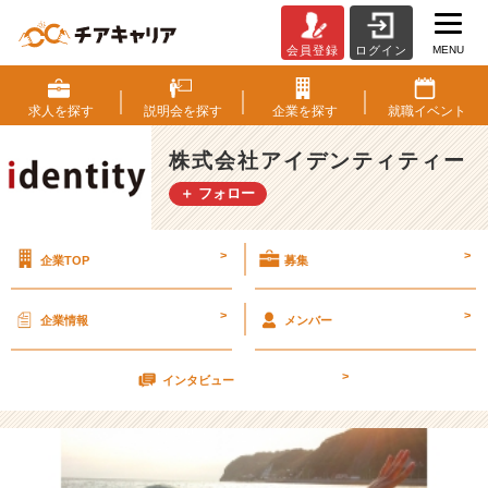
MENU
会員登録
ログイン
み
ん
な
求人を
探す
説明会を
探す
企業を
探す
就職
イベント
素
直
株式会社アイデンティティー
で
＋ フォロー
い
い
子
>
>
企業TOP
募集
ち
ゃ
ん
>
>
企業情報
メンバー
【株
式
>
会
インタビュー
社
ア
イ
デ