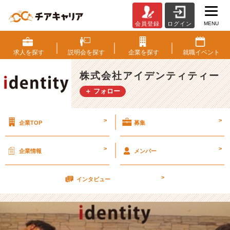
MENU
会員登録
ログイン
7
月
2
求人を
探す
説明会を
探す
企業を
探す
就職
イベント
3
日
株式会社アイデンティティー
カ
＋ フォロー
ジ
ュ
ア
>
>
企業TOP
募集
ル
会
社
>
>
企業情報
メンバー
説
明
>
会
インタビュー
兼
選
考
会