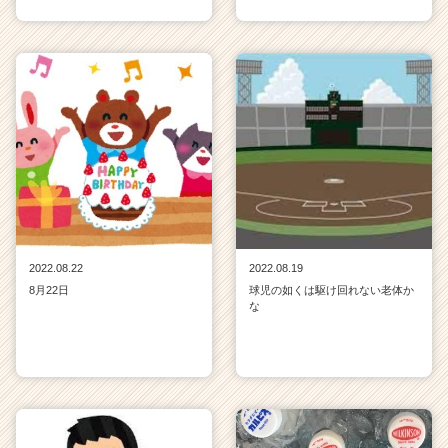
2022.08.22
2022.08.19
8月22日
球児の如くは駆け回れない老体か
な