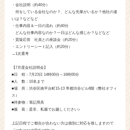
届
・会社説明（約40分）
く
何をしている会社なのか？、どんな先輩がいるか？他社の違
就
いは？などなど
活
・仕事内容＆一日の流れ（約40分
サ
どんな仕事内容なのか？一日はどんな感じか？などなど
イ
・質疑応答 社員との座談会（約20分）
ト
チ
・エントリーシート記入（約20分）
ア
→1次選考
キ
ャ
【7月度会社説明会】
リ
■日 程：7月23日 14時00分～16時00分
ア
■人 数：10名まで
（C
■場 所：渋谷区南平台町15-13 帝都渋谷ビル8階（弊社オフィ
h
e
ス）
e
■持参物：筆記用具
r
■服 装：是非、私服でお越しください♪
C
a
上記日程でご都合が合わない方は個別に対応を致しますので
r