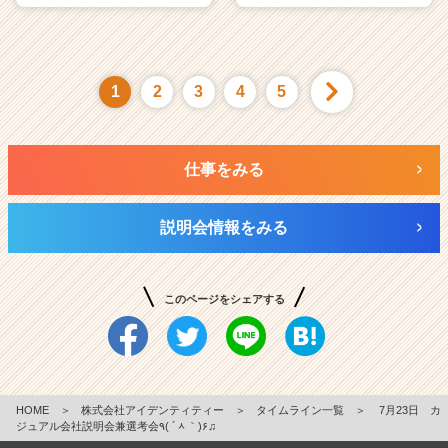
1
2
3
4
5
仕事をみる
説明会情報をみる
このページをシェアする
HOME
＞
株式会社アイデンティティー
＞
タイムライン一覧
＞
7月23日 カ
ジュアル会社説明会兼選考会٩( ´ᆺ｀)۶♫