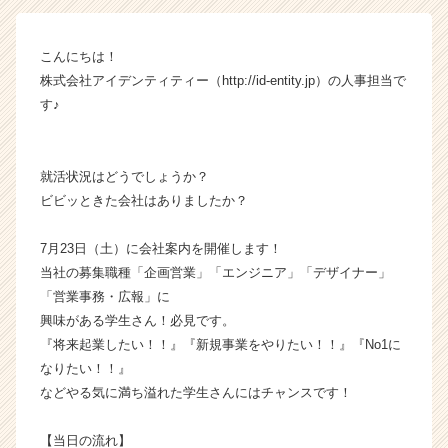
ム
ラ
こんにちは！
イ
株式会社アイデンティティー（http://id-entity.jp）の人事担当で
ン】
|
す♪
ベ
ン
チ
就活状況はどうでしょうか？
ャ
ビビッときた会社はありましたか？
ー・
成
7月23日（土）に会社案内を開催します！
長
企
当社の募集職種「企画営業」「エンジニア」「デザイナー」
業
「営業事務・広報」に
か
興味がある学生さん！必見です。
ら
『将来起業したい！！』『新規事業をやりたい！！』『No1に
ス
なりたい！！』
カ
などやる気に満ち溢れた学生さんにはチャンスです！
ウ
ト
が
【当日の流れ】