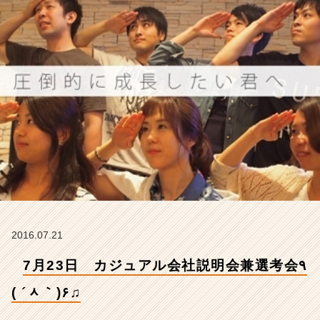
٩
(
´ᆺ
｀)
۶
♫
【株
式
会
社
ア
イ
デ
ン
テ
ィ
2016.07.21
テ
ィ
7月23日 カジュアル会社説明会兼選考会٩
ー
の
( ´ᆺ｀)۶♫
タ
イ