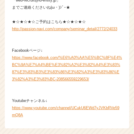
「web-recruit@id-entity.jp」
e
までご連絡くださいね|ω・)ｼﾞｰ★
e
r）
★☆★☆★☆ご予約はこちら★☆★☆★☆
http://passion-navi.com/company/seminar_detail/2772/24033
Facebookページ↓
https://www.facebook.com/%E6%A0%AA%E5%BC%8F%E4%
BC%9A%E7%A4%BE%E3%82%A2%E3%82%A4%E3%83%
87%E3%83%B3%E3%83%86%E3%82%A3%E3%83%86%E
3%82%A3%E3%83%BC-208566559229653/
Youtubeチャンネル↓
https://www.youtube.com/channel/UCukU6EWd7yJVKbRVe59
mQ8A