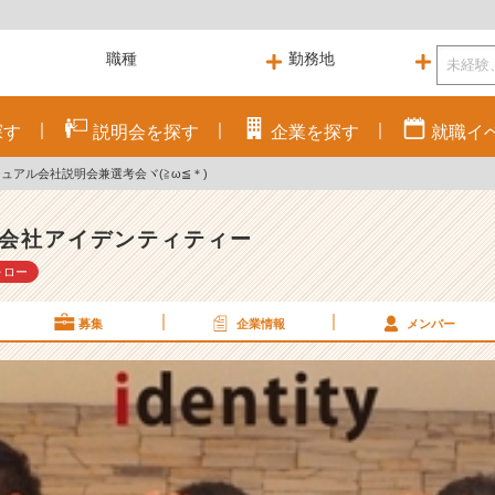
探す
説明会を
探す
企業を
探す
就職
イ
ジュアル会社説明会兼選考会ヾ(≧ω≦＊)
会社アイデンティティー
ォロー
募集
企業情報
メンバー