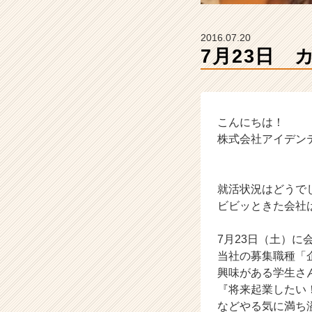
ム
ラ
イ
2016.07.20
ン】
7月23日 
|
ベ
ン
チ
ャ
こんにちは！
ー・
株式会社アイデンティティ
成
長
企
就活状況はどうで
業
ビビッときた会社
か
ら
ス
7月23日（土）
カ
当社の募集職種「
ウ
興味がある学生さ
ト
『将来起業したい
が
などやる気に満ち
届