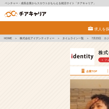
ベンチャー・成長企業からスカウトがもらえる就活サイト「チアキャリア」
7
月
求人を
2
3
HOME
＞
株式会社アイデンティティー
＞
タイムライン一覧
＞
7月23日 カ
日
カ
ジ
株式
ュ
＋ フ
ア
ル
会
企業TOP
社
説
明
会
兼
選
考