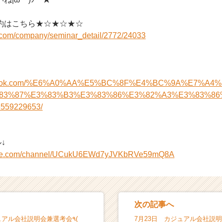
約はこちら★☆★☆★☆
i.com/company/seminar_detail/2772/24033
acebook.com/%E6%A0%AA%E5%BC%8F%E4%BC%9A%E7%A
83%87%E3%83%B3%E3%83%86%E3%82%A3%E3%83%86
559229653/
↓
tube.com/channel/UCukU6EWd7yJVKbRVe59mQ8A
次の記事へ
ュアル会社説明会兼選考会٩(
7月23日 カジュアル会社説明