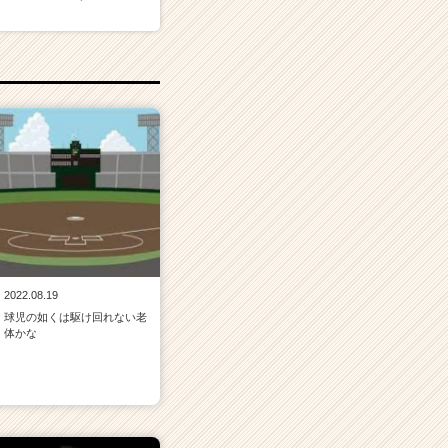
2022.08.19
球児の如くは駆け回れない老
体かな