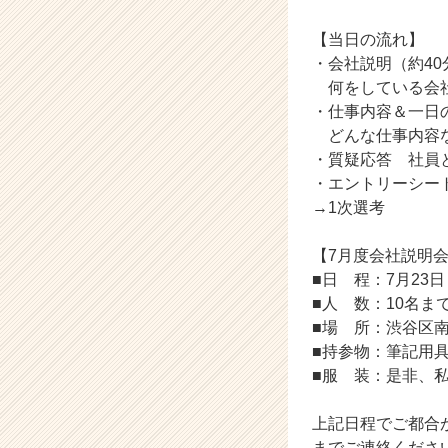
く
【当日の流れ】
就
活
・会社説明（約40
サ
何をしている会社
イ
・仕事内容＆一日
ト
どんな仕事内容な
チ
・質疑応答 社員
ア
・エントリーシー
キ
→1次選考
ャ
リ
ア
【7月度会社説明
（C
■日 程：7月23日 
h
■人 数：10名ま
e
■場 所：渋谷区南
e
■持参物：筆記用
r
■服 装：是非、
C
a
r
上記日程でご都合が合わ
e
までご連絡くださいね