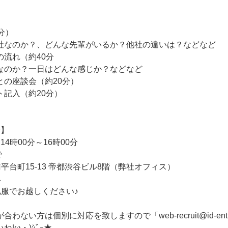
分）
なのか？、どんな先輩がいるか？他社の違いは？などなど
の流れ（約40分
のか？一日はどんな感じか？などなど
との座談会（約20分）
ト記入（約20分）
会】
14時00分～16時00分
で
平台町15-13 帝都渋谷ビル8階（弊社オフィス）
具
私服でお越しください♪
ない方は個別に対応を致しますので「web-recruit@id-entity
|ω・)ｼﾞｰ★