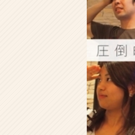
会ヾ
(≧
ω
≦
＊)
【株
式
会
社
ア
イ
デ
ン
テ
ィ
テ
ィ
ー
の
タ
イ