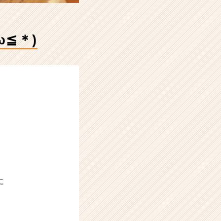
≦＊)
に