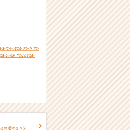
4%BE%E3%82%A2%
%E3%82%A3%E
会兼選考会ヾ(≧