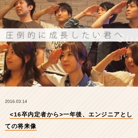
し
て
の
将
来
像
【株
式
会
社
ア
イ
デ
ン
テ
ィ
2016.03.14
テ
ィ
<16卒内定者から>一年後、エンジニアとし
ー
の
ての将来像
タ
イ