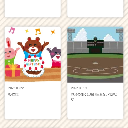
2022.08.22
2022.08.19
8月22日
球児の如くは駆け回れない老体か
な