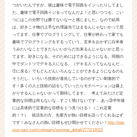
届
つがいたんですが、彼は趣味で電子回路をイジったりしてまし
く
た。趣味で電子回路イジるってなんだよ！と思いつつも、こい
就
つにはこの分野では勝てないなーと感じました。なので結局
活
は、好きこそ物の上手なれ理論当てはまるんじゃないかって思
サ
ってます。仕事でプログラミングして、仕事が終わって家でも
イ
趣味でプログラミングをするっていう、玄米をおかずに白米食
ト
チ
うみたいなことできたらいいからだ出来るんじゃないかと思っ
ア
てます。好きになる。そのためにはできるようになる。同期の
キ
中でダントツでデキる人になる。（デキる人ってなんなんだ…
ャ
①に戻る）でもどんどんいろんなことができるようになるのも
リ
そうだし、いろいろ技術が進化しているのがすごい刺激的で
ア
す！多くの人と技術の話をしていったらモチベーションは爆上
（C
がりするんじゃないかって期待してます。 考えてみたけど定
h
e
量的な目標は何もないな…すごく情けないです… あっ③半年後
e
には具体的で定量的な目標を１つ見つける！（これ定量
r
的！？） 就活生の方、先輩方が熱い目標を語ってくれるはず
C
です！みなさんの熱い目標もぜひ聞かせてください！
http://pas
a
sion-navi.com/company/seminar_detail/2772/19315
r