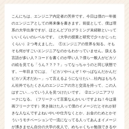
ム
ラ
こんにちは、エンジニア内定者の芳井です。今日は僕の一年後
イ
のエンジニアとしての将来像を書きます。前提として、僕は理
ン】
|
系の大学出身ですが、ほとんどプログラミング未経験といって
ベ
いいくらいのレベルです。（大学の授業と研究で少々かじった
ン
くらい）２つ考えました。 ①エンジニアの世界を知る。そも
チ
そも何がすごいエンジニアなのかもわかっていません。扱える
ャ
言語が多い人？コードを書くのが早い人？僕ら一般人がピカソ
ー・
の絵を見ても「うん？？？？」ってなっちゃうのと同じ状態で
成
す。一年目までには、「ピカソやべぇぞ！やっぱなんだかんだ
長
企
ピカソ天才だわ～」って言えるようになりたい…社内はもちろ
業
ん社外でもたくさんのエンジニアの方と交流を持って、この人
か
はすごい…っていう人を見つけたいです。 ➁エンジニアフリ
ら
ークになる。（フリークって言葉なんかいいですよね！今は漫
ス
画フリークです）突き抜けた人って僕のイメージだとそれが好
カ
きな人なんですよねいやいや仕方なくとか、お金のためとかそ
ウ
ういうモチベーションで一流になってる人ってあんまイメージ
ト
が
が沸きません自分の大学の友人で、めちゃくちゃ勉強できるや