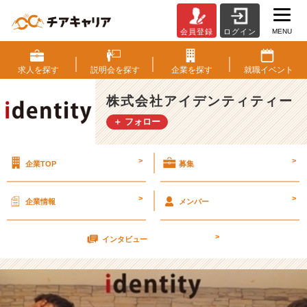
MENU
会員登録
ログイン
<
1
6
求人を
探す
説明会を
探す
企業を
探す
就職
イベント
卒
内
株式会社アイデンティティー
定
＋ フォロー
者
か
ら
>
>
企業TOP
募集
>
一
年
>
>
企業情報
メンバー
後、
エ
>
ン
インタビュー
ジ
ニ
ア
と