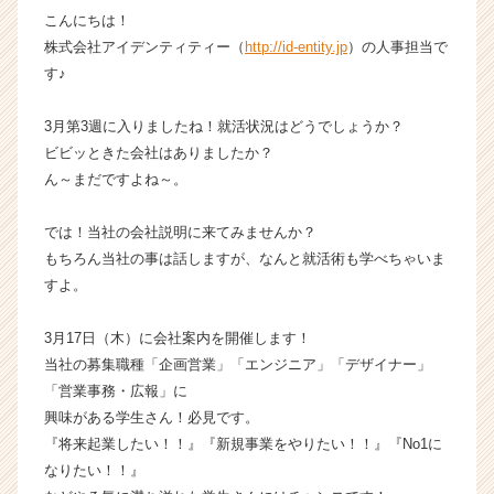
こんにちは！
チ
ャ
株式会社アイデンティティー（
http://id-entity.jp
）の人事担当で
ー・
す♪
成
長
3月第3週に入りましたね！就活状況はどうでしょうか？
企
ビビッときた会社はありましたか？
業
ん～まだですよね～。
か
ら
ス
では！当社の会社説明に来てみませんか？
カ
もちろん当社の事は話しますが、なんと就活術も学べちゃいま
ウ
すよ。
ト
が
3月17日（木）に会社案内を開催します！
届
当社の募集職種「企画営業」「エンジニア」「デザイナー」
く
「営業事務・広報」に
就
活
興味がある学生さん！必見です。
サ
『将来起業したい！！』『新規事業をやりたい！！』『No1に
イ
なりたい！！』
ト