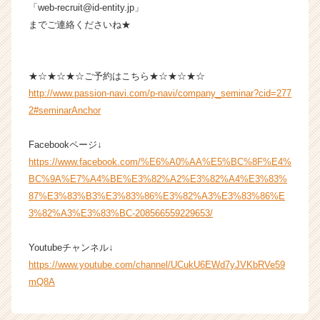
「web-recruit@id-entity.jp」
までご連絡くださいね★
★☆★☆★☆ご予約はこちら★☆★☆★☆
http://www.passion-navi.com/p-navi/company_seminar?cid=277
2#seminarAnchor
Facebookページ↓
https://www.facebook.com/%E6%A0%AA%E5%BC%8F%E4%
BC%9A%E7%A4%BE%E3%82%A2%E3%82%A4%E3%83%
87%E3%83%B3%E3%83%86%E3%82%A3%E3%83%86%E
3%82%A3%E3%83%BC-208566559229653/
Youtubeチャンネル↓
https://www.youtube.com/channel/UCukU6EWd7yJVKbRVe59
mQ8A