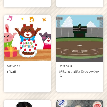
2022.08.22
2022.08.19
8月22日
球児の如くは駆け回れない老体か
な