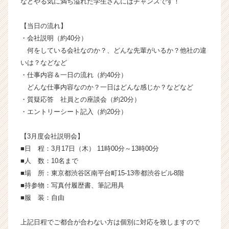
などやる気に満ち溢れた学生さんにはチャンスです！
チ
ア
【当日の流れ】
キ
・会社説明（約40分）
ャ
リ
何をしている会社なのか？、どんな先輩がいるか？他社の違
ア
いは？などなど
（C
・仕事内容＆一日の流れ（約40分）
h
どんな仕事内容なのか？一日はどんな感じか？などなど
e
・質疑応答 社員との座談会（約20分）
e
・エントリーシート記入（約20分）
r
C
a
【3月度会社説明会】
r
■日 程：3月17日（木） 11時00分～13時00分
e
■人 数：10名まで
e
■場 所：東京都渋谷区南平台町15-13帝都渋谷ビル8階
r）
■持参物：写真付履歴書、筆記用具
■服 装：自由
上記日程でご都合が合わない方は個別に対応を致しますので