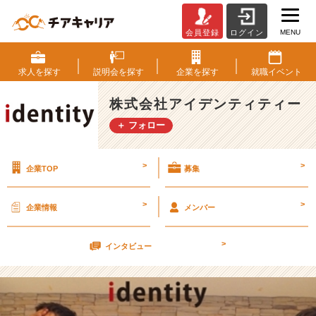
MENU
会員登録
ログイン
3
月
1
求人を
探す
説明会を
探す
企業を
探す
就職
イベント
7
日
株式会社アイデンティティー
私
＋ フォロー
服
で
会
>
>
企業TOP
募集
社
説
明
>
>
企業情報
メンバー
会
(๑
>
˃́
インタビュー
ꇴ
˂̀
๑)
【株