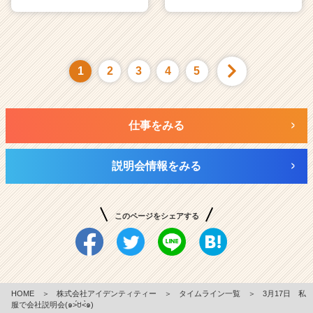
1
2
3
4
5
仕事をみる
説明会情報をみる
このページをシェアする
HOME
＞
株式会社アイデンティティー
＞
タイムライン一覧
＞
3月17日 私
服で会社説明会(๑˃́ꇴ˂̀๑)