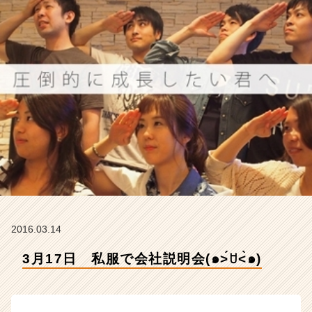
式
会
社
ア
イ
デ
ン
テ
ィ
テ
ィ
ー
の
タ
イ
ム
2016.03.14
ラ
イ
3月17日 私服で会社説明会(๑˃́ꇴ˂̀๑)
ン】
|
ベ
ン