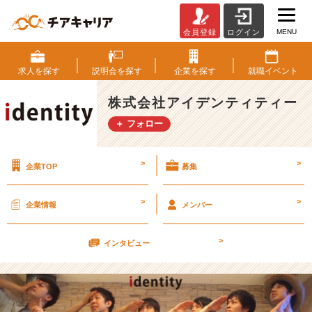
MENU
会員登録
ログイン
当
社
の
求人を
探す
説明会を
探す
企業を
探す
就職
イベント
特
徴
株式会社アイデンティティー
は？
＋ フォロー
【株
式
会
>
>
企業TOP
募集
社
ア
イ
>
>
企業情報
メンバー
デ
ン
>
テ
インタビュー
ィ
テ
ィ
ー