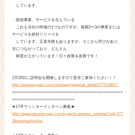
a
しています。
r
e
・新規事業、サービスを生んでいる
e
これも当社の特徴の1つなのですが、毎期2〜3の事業または
r）
サービスを絶対リリースを
しています。正直失敗もありますが、そこから学びがあり、
次につながっており、どんどん
精度が上がっています！日々改善＆改善です！
2月20日に説明会を開催しますので是非ご参加ください！！
http://passion-navi.com/company/seminar_detail/2772/18017
==============================================
==========================
★17卒ウィンターインターン募集★
http://www.passion-navi.com/p-navi/company_seminar?cid=277
2#seminarAnchor