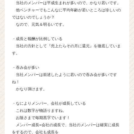
当社のメンバーは平成生まれが多いので、かなり若いです。
ト
他ベンチャーでもこんなに平均年齢が若いところは珍しいの
が
ではないのでしょうか？
届
なので、元気＆明るいです。
く
就
活
・成長と報酬が比例している
サ
当社の方針として『売上たらその月に還元』を徹底していま
イ
す。
ト
チ
・吞み会が多い
ア
当社メンバーは前述したように若いので吞み会が多いです
キ
ャ
ね！
リ
かなり弾けます。
ア
（C
・なによりメンバー、会社が成長している
h
これは数字が物語りますね。
e
お陰さまで毎期黒字でいます！
e
メンバー成長=会社の成長で、当社のメンバーは確実に成長
r
C
をするので、会社も成長を