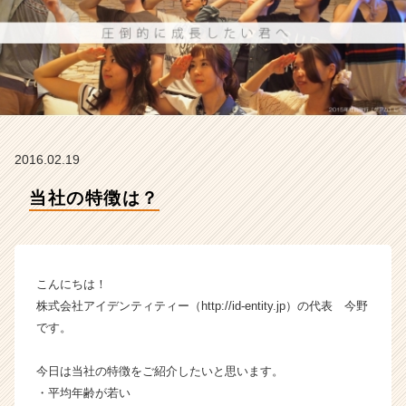
の
タ
イ
ム
ラ
イ
ン】
|
ベ
2016.02.19
ン
チ
当社の特徴は？
ャ
ー・
成
長
こんにちは！
企
株式会社アイデンティティー（http://id-entity.jp）の代表 今野
業
です。
か
ら
ス
今日は当社の特徴をご紹介したいと思います。
カ
・平均年齢が若い
ウ