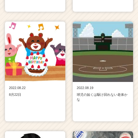
2022.08.22
2022.08.19
8月22日
球児の如くは駆け回れない老体か
な