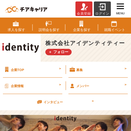
MENU
会員登録
ログイン
当
社
の
求人を
探す
説明会を
探す
企業を
探す
就職
イベント
内
定
株式会社アイデンティティー
前
＋ フォロー
イ
ン
タ
>
>
企業TOP
募集
ー
ン
シ
>
>
企業情報
メンバー
ッ
プ
>
と
インタビュー
は？？
【株
式
会