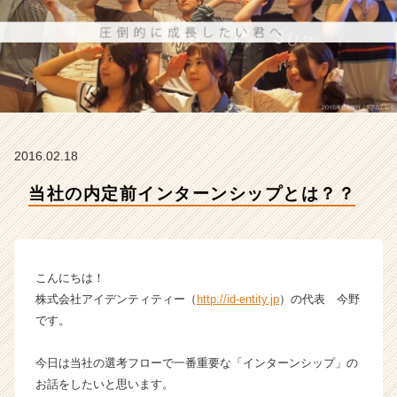
社
ア
イ
デ
ン
テ
ィ
テ
ィ
2016.02.18
ー
の
当社の内定前インターンシップとは？？
タ
イ
ム
ラ
こんにちは！
イ
株式会社アイデンティティー（
http://id-entity.jp
）の代表 今野
ン】
です。
|
ベ
ン
今日は当社の選考フローで一番重要な「インターンシップ」の
チ
お話をしたいと思います。
ャ