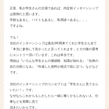
ー・
正直、私が学生さんの立場であれば、内定前インターンシップ
成
は面倒だと思います。
長
学校もあるし、バイトもあるし、私用諸々あるし。。。
企
業
ですよね。
か
ら
でも！
ス
当社のインターンシップは過去3年間来てくれた学生さん全て
カ
「本当に参加して良かったと言ってくれます」とその後の選考
ウ
にエントリー頂いています。これは本当です。
ト
理由は『いろんな学生さんの価値観、知識が知れる』『自身の
が
届
自己分析になる』『作成した資料が就活で役に立つ』などなど
く
です。
就
活
当社のインターンシップのコンセプトは『学生さんに見てもら
サ
いたい！』です。
イ
なぜならこれからもしかしたら一緒に働くかもしれない人、仕
ト
事などを実際に見て
チ
ア
頂きたいからです。