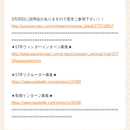
キ
ャ
リ
2月20日に説明会がありますので是非ご参加下さい！！
ア
http://passion-navi.com/company/seminar_detail/2772/18017
（C
==============================================
h
==========================
e
e
★17卒ウィンターインターン募集★
r
http://www.passion-navi.com/p-navi/company_seminar?cid=277
C
2#seminarAnchor
a
r
★17卒リクルーター募集★
e
https://www.wantedly.com/projects/37400
e
r）
★長期インターン募集★
https://www.wantedly.com/projects/33246
==============================================
==========================