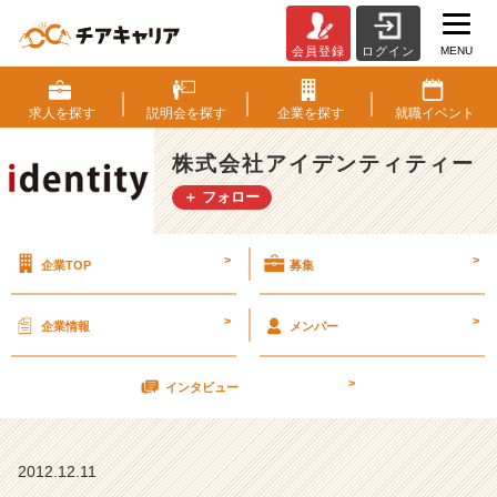
MENU
会員登録
ログイン
い
よ
い
求人を
探す
説明会を
探す
企業を
探す
就職
イベント
よ
明
株式会社アイデンティティー
日、
＋ フォロー
帰
っ
て
>
>
企業TOP
募集
き
た
会
>
>
企業情報
メンバー
社
説
>
明
インタビュー
会
F
i
2012.12.11
n