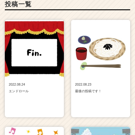
投稿一覧
届
く
就
活
サ
イ
ト
チ
ア
キ
ャ
リ
ア
2022.08.24
2022.08.23
（C
エンドロール
最後の投稿です！
h
e
e
r
C
a
r