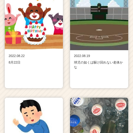
e
e
r）
2022.08.22
2022.08.19
8月22日
球児の如くは駆け回れない老体か
な