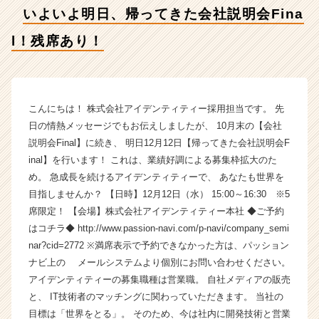
a
いよいよ明日、帰ってきた会社説明会Fina
l！
残
l！残席あり！
席
あ
り！
【株
式
こんにちは！ 株式会社アイデンティティー採用担当です。 先
会
日の情熱メッセージでもお伝えしましたが、 10月末の【会社
社
説明会Final】に続き、 明日12月12日【帰ってきた会社説明会F
ア
inal】を行います！ これは、業績好調による募集枠拡大のた
イ
め。 急成長を続けるアイデンティティーで、 あなたも世界を
デ
目指しませんか？ 【日時】12月12日（水） 15:00～16:30 ※5
ン
席限定！ 【会場】株式会社アイデンティティー本社 ◆ご予約
テ
ィ
はコチラ◆ http://www.passion-navi.com/p-navi/company_semi
テ
nar?cid=2772 ※満席表示で予約できなかった方は、パッション
ィ
ナビ上の メールシステムより個別にお問い合わせください。
ー
アイデンティティーの募集職種は営業職。 自社メディアの販売
の
と、 IT技術者のマッチングに関わっていただきます。 当社の
タ
目標は「世界をとる」。 そのため、今は社内に開発技術と営業
イ