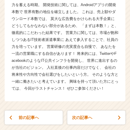
力を蓄える時期。 開発技術に関しては、Androidアプリの開発
ム
ラ
本数で 世界有数の地位を確立しました。 これは、売上額やダ
イ
ウンロード本数では、 莫大な広告費をかけられる大手企業に
ン】
どうしてもかなわない部分があるため、 「まずは本数！」と、
|
徹底的にこだわった結果です。 営業力に関しては、市場が飽和
ベ
しつつあるIT技術者派遣事業に あえて参入することで、社員の
ン
力を培っています。 営業研修の充実度合も自慢で、 あなたを
チ
一流の営業職にする自信があります！ 将来的には、TwitterやF
ャ
ー・
acebookのようなIT公共インフラを開発し、 世界に進出するの
成
が当社のビジョン。 入社直後の仕事内容だけでなく、 会社の
長
将来性や方向性で会社選びをしたいという方。 そのような方と
企
一緒に働きたいと考えています。 興味を持って頂いた方にとっ
業
ては、 今回がラストチャンス！ ぜひご参加ください！
か
ら
ス
カ
ウ
前の記事へ
次の記事へ
ト
が