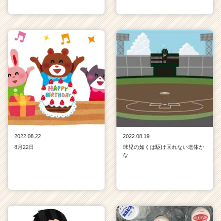
ウ
ト
が
届
く
就
活
サ
イ
ト
チ
ア
キ
2022.08.22
2022.08.19
ャ
8月22日
球児の如くは駆け回れない老体か
リ
な
ア
（C
h
e
e
r