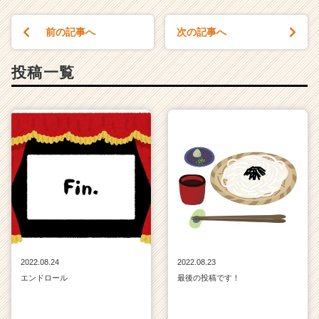
の
タ
前の記事へ
次の記事へ
イ
ム
投稿一覧
ラ
イ
ン】
|
ベ
ン
チ
ャ
ー・
成
長
企
業
2022.08.24
2022.08.23
か
エンドロール
最後の投稿です！
ら
ス
カ