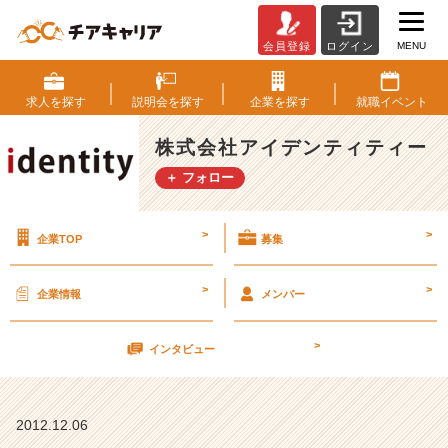
MENU
会員登録
ログイン
【帰
っ
て
求人を
探す
説明会を
探す
企業を
探す
就職
イベント
き
た
株式会社アイデンティティー
会
＋ フォロー
社
説
明
>
>
企業TOP
募集
会
F
i
>
>
企業情報
メンバー
n
a
>
l】
インタビュー
残
り
枠
2012.12.06
は