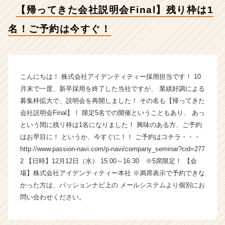
1
【帰ってきた会社説明会Final】残り枠は1
名！
ご
名！ご予約は今すぐ！
予
約
は
今
す
こんにちは！ 株式会社アイデンティティー採用担当です！ 10
ぐ！
月末で一度、新卒採用を終了した当社ですが、 業績好調による
【株
募集枠拡大で、説明会を再開しました！ その名も【帰ってきた
式
会社説明会Final】！ 限定5名での開催ということもあり、 あっ
会
という間に残リ枠は1名になりました！ 興味のある方、ご予約
社
はお早目に！ というか、今すぐに！！ ご予約はコチラ・・・
ア
http://www.passion-navi.com/p-navi/company_seminar?cid=277
イ
デ
2 【日時】12月12日（水） 15:00～16:30 ※5席限定！ 【会
ン
場】株式会社アイデンティティー本社 ※満席表示で予約できな
テ
かった方は、パッションナビ上の メールシステムより個別にお
ィ
問い合わせください。
テ
ィ
ー