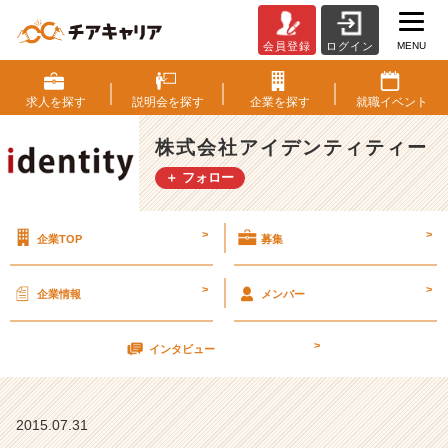
MENU
会員登録
ログイン
【随
時
開
求人を
探す
説明会を
探す
企業を
探す
就職
イベント
催】
夏
株式会社アイデンティティー
休
＋ フォロー
み
の
空
>
>
企業TOP
募集
い
て
い
>
>
企業情報
メンバー
る
時
>
間
インタビュー
に！！
会
社
2015.07.31
説