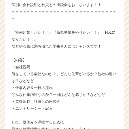
個別に会社説明と社員との座談会をおこないます！！
|
ベ
＝＝＝＝＝＝＝＝＝＝＝＝＝＝＝＝＝＝＝＝＝＝＝＝＝＝＝＝
ン
＝
チ
ャ
『将来起業したい！！』『新規事業をやりたい！！』『No1に
ー・
なりたい！！』
成
などやる気に満ち溢れた学生さんにはチャンスです！
長
企
業
【内容】
か
・会社説明
ら
何をしている会社なのか？、どんな先輩がいるか？他社の違い
ス
は？などなど
カ
・仕事内容＆一日の流れ
ウ
どんな仕事内容なのか？一日はどんな感じか？などなど
ト
・質疑応答 社員との座談会
が
届
・エントリーシート記入
く
就
ぜひ、夏休みを満喫するために
活