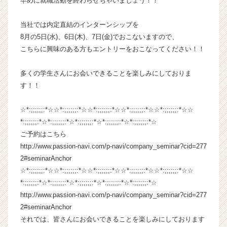
早めに就職活動を終わらせちゃいましょう！！
サ
イ
当社では内定直結のインターンシップを
ト
8月の5日(水)、6日(木)、7日(金)でおこないますので、
チ
ア
こちらに興味のある方もエントリーをおこなってください！！
キ
ャ
多くの学生さんにお会いできることを楽しみにしておりま
リ
す！！
ア
（C
☆*:;;;;;;:*☆☆*:;;;;;;:*☆☆*:;;;;;;:*☆☆*:;;;;;;:*☆☆*:;;;;;;:*☆☆
h
*:;;;;;;:*☆*:;;;;;;:*☆*:;;;;;;:*☆*:;;;;;;:*☆*:;;;;;;:*☆
e
e
ご予約はこちら
r
http://www.passion-navi.com/p-navi/company_seminar?cid=277
C
2#seminarAnchor
a
☆*:;;;;;;:*☆☆*:;;;;;;:*☆☆*:;;;;;;:*☆☆*:;;;;;;:*☆☆*:;;;;;;:*☆☆
r
*:;;;;;;:*☆*:;;;;;;:*☆*:;;;;;;:*☆*:;;;;;;:*☆*:;;;;;;:*☆
e
http://www.passion-navi.com/p-navi/company_seminar?cid=277
e
2#seminarAnchor
r）
それでは、皆さんにお会いできることを楽しみにしております