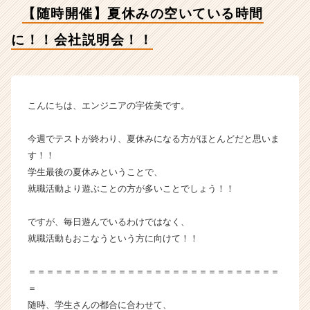
明
【随時開催】夏休みの空いている時間
会！！
【株
に！！会社説明会！！
式
会
社
ア
イ
こんにちは、エンジニアの宇佐美です。
デ
ン
今週でテストが終わり、夏休みになる方がほとんどだと思いま
テ
す！！
ィ
学生最後の夏休みということで、
テ
就職活動より遊ぶことの方が多いことでしょう！！
ィ
ー
の
ですが、毎日遊んでいるわけではなく、
タ
就職活動もおこなうという方に向けて！！
イ
ム
＝＝＝＝＝＝＝＝＝＝＝＝＝＝＝＝＝＝＝＝＝＝＝＝＝＝＝＝
ラ
＝
イ
随時、学生さんの都合に合わせて、
ン】