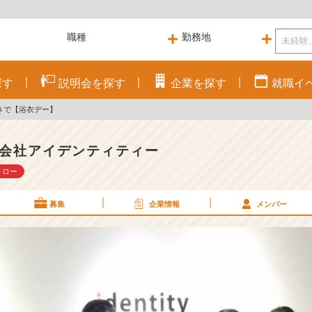
探す
説明会を
探す
企業を
探す
就職
イ
きで【浴衣デー】
会社アイデンティティー
ォロー
募集
企業情報
メンバー