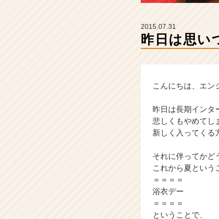
長
企
業
2015.07.31
か
昨日は思い
ら
ス
カ
ウ
ト
こんにちは、エン
が
届
昨日は長期インタ
く
悲しくもやめてし
就
新しく入ってくる
活
サ
それに伴ってかど
イ
ト
これから夏という
チ
＝＝＝＝
ア
浴衣デー
キ
＝＝＝＝
ャ
ということで、
リ