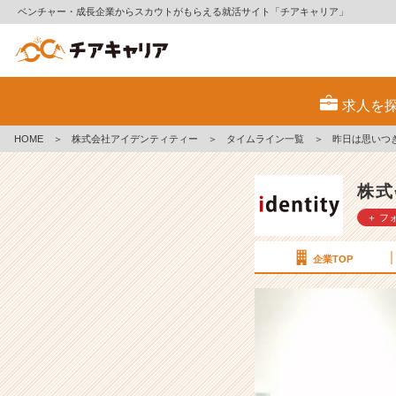
ベンチャー・成長企業からスカウトがもらえる就活サイト「チアキャリア」
昨
日
求人を
は
思
HOME
＞
株式会社アイデンティティー
＞
タイムライン一覧
＞
昨日は思いつ
い
つ
き
株式
で
＋ フ
【浴
衣
デ
企業TOP
ー】
【株
式
会
社
ア
イ