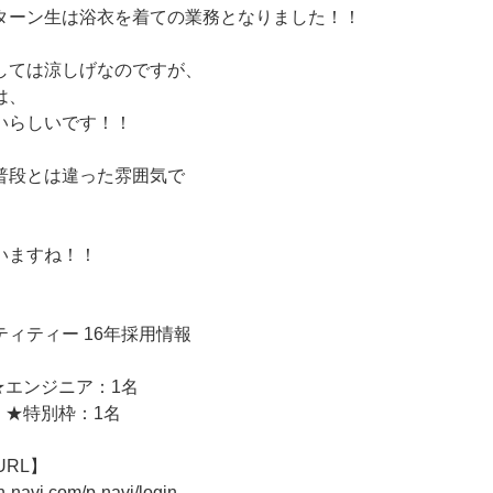
ターン生は浴衣を着ての業務となりました！！
しては涼しげなのですが、
は、
いらしいです！！
普段とは違った雰囲気で
いますね！！
ィティー 16年採用情報
★エンジニア：1名
 ★特別枠：1名
URL】
n-navi.com/p-navi/login