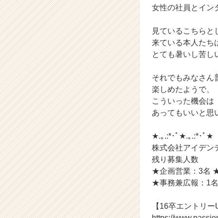
女性の社員とイン
ア
（C
h
見ているこちらと
e
来ている本人たち
e
とても暑いし苦し
r
C
それでもみなさん
a
楽しめたようで、
r
こういった機会は
e
e
あってもいいと思
r）
★.｡.:*･ﾟ★.｡.:*･ﾟ★
株式会社アイデンテ
残り募集人数
★企画営業：3名 
★事務兼広報：1名
【16卒エントリー
https://www.passio