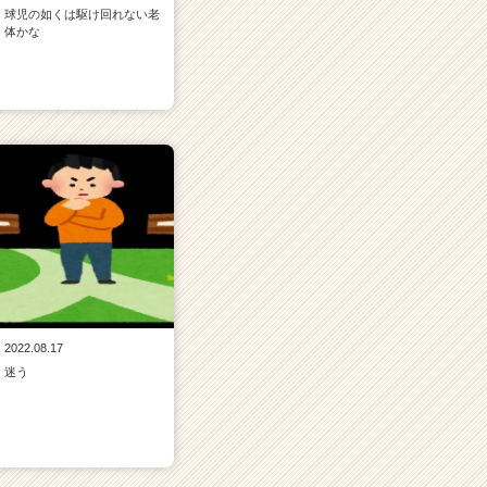
球児の如くは駆け回れない老
体かな
2022.08.17
迷う