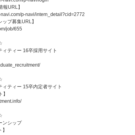
情報URL】
-navi.com/p-navi/intern_detail?cid=2772
シップ募集URL】
com/job/655
*☆
ィティー 16卒採用サイト
】
graduate_recruitment/
*☆
ィティー 15卒内定者サイト
ト】
itment.info/
*☆
ーンシップ
ト】