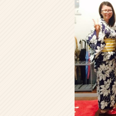
デ
ン
テ
ィ
テ
ィ
ー
の
タ
イ
ム
ラ
イ
ン】
|
ベ
ン
チ
ャ
ー・
成