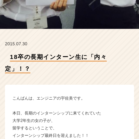
成
長
企
業
か
ら
2015.07.30
ス
カ
18卒の長期インターン生に「内々
ウ
ト
定」！？
が
届
く
就
活
こんばんは、エンジニアの宇佐美です。
サ
イ
本日、長期のインターンシップに来てくれていた
ト
大学2年生の女の子が、
チ
留学するということで、
ア
インターンシップ最終日を迎えました！！
キ