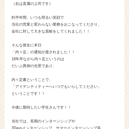
ャ
（右は直属の上司です）
リ
ア
約半年間、いつも明るい笑顔で
（C
当社の営業と変わらない業務をおこなってくださり、
h
会社に対して大きな貢献をしてくれました！！
e
e
そんな彼女に本日
r
C
「内々定」の通知が渡されました！！
a
18年卒ながら内々定というのは
r
だいぶ異例の光景であり、
e
e
内々定書ということで、
r）
「アイデンティティーへいつでもいらしてください」
ということです！！
今後に期待したい学生さんです！！
当社では、長期のインターンシップや
3Daysインターンシップ、サマーインターンシップ等