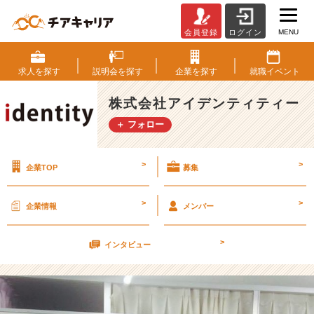
MENU
会員登録
ログイン
1
8
卒
求人を
探す
説明会を
探す
企業を
探す
就職
イベント
の
長
株式会社アイデンティティー
期
＋ フォロー
イ
ン
タ
>
>
企業TOP
募集
ー
ン
生
>
>
企業情報
メンバー
に
「内々
>
定」！？
インタビュー
【株
式
会
社