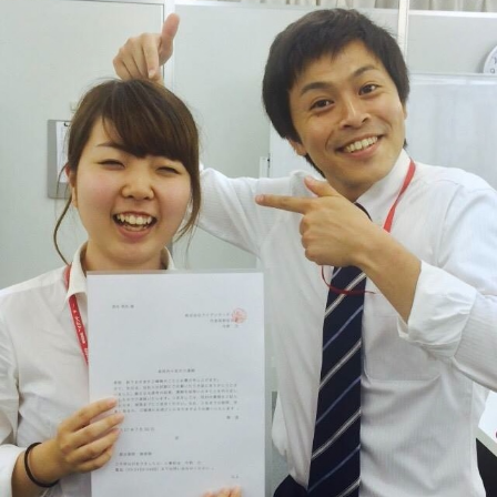
ア
イ
デ
ン
テ
ィ
テ
ィ
ー
の
タ
イ
ム
ラ
イ
ン】
|
ベ
ン
チ
ャ
ー・