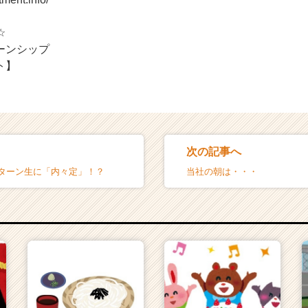
*☆
ーンシップ
ト】
次の記事へ
ンターン生に「内々定」！？
当社の朝は・・・