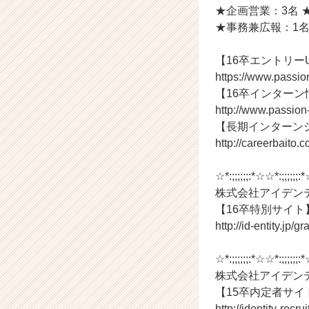
ー・
★企画営業：3名 
成
★事務兼広報：1名
長
企
【16卒エントリー
業
か
https://www.passio
ら
【16卒インターン
ス
http://www.passion
カ
【長期インターン
ウ
http://careerbaito.
ト
が
☆*:;;;;;;:*☆☆*:;;;;;;:
届
く
株式会社アイデンテ
就
【16卒特別サイト
活
http://id-entity.jp/
サ
イ
☆*:;;;;;;:*☆☆*:;;;;;;:
ト
株式会社アイデンテ
チ
【15卒内定者サイ
ア
キ
http://identity-recru