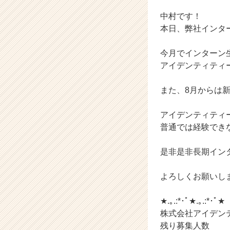
ア
中村です！
イ
デ
本日、弊社インタ
ン
テ
今月でインターン
ィ
アイデンティティ
テ
ィ
また、8月からは
ー
の
タ
アイデンティティ
イ
普通では経験でき
ム
ラ
是非是非長期イン
イ
ン】
よろしくお願いし
|
ベ
ン
★.｡.:*･ﾟ★.｡.:*･ﾟ★
チ
株式会社アイデンテ
ャ
残り募集人数