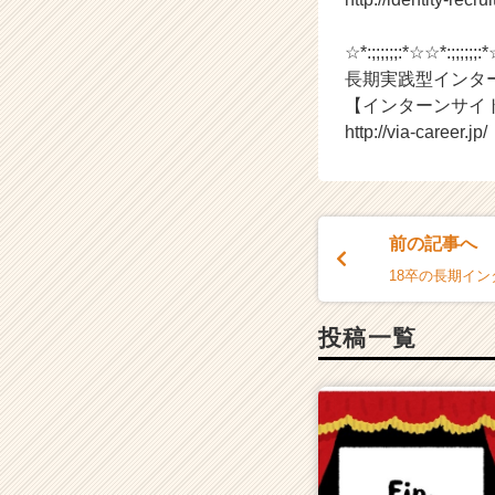
ャ
リ
☆*:;;;;;;:*☆☆*:;;;;;;:
ア
長期実践型インタ
（C
【インターンサイ
h
http://via-career.jp/
e
e
r
C
a
前の記事へ
r
e
18卒の長期イ
e
r）
投稿一覧