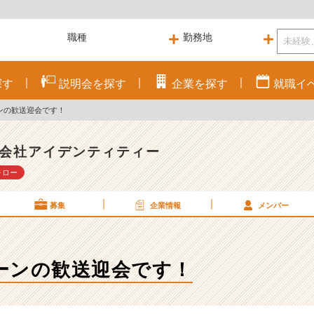
探す
説明会を
探す
企業を
探す
就職
イ
ンの歓送迎会です！
会社アイデンティティー
ォロー
募集
企業情報
メンバー
ーンの歓送迎会です！