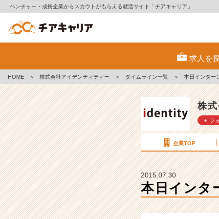
ベンチャー・成長企業からスカウトがもらえる就活サイト「チアキャリア」
本
日
求人を
イ
ン
HOME
＞
株式会社アイデンティティー
＞
タイムライン一覧
＞
本日インター
タ
ー
ン
株式
の
＋ フ
歓
送
迎
企業TOP
会
で
す！
2015.07.30
【株
本日インタ
式
会
社