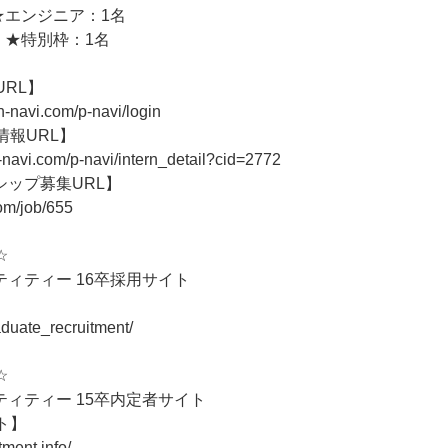
★エンジニア：1名
 ★特別枠：1名
URL】
n-navi.com/p-navi/login
情報URL】
-navi.com/p-navi/intern_detail?cid=2772
シップ募集URL】
com/job/655
*☆
ィティー 16卒採用サイト
】
graduate_recruitment/
*☆
ィティー 15卒内定者サイト
ト】
itment.info/