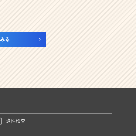
みる
適性検査