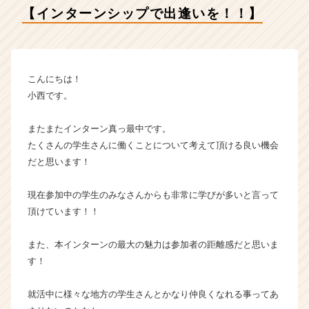
デ
【インターンシップで出逢いを！！】
ン
テ
ィ
テ
ィ
こんにちは！
ー
小西です。
の
タ
またまたインターン真っ最中です。
イ
たくさんの学生さんに働くことについて考えて頂ける良い機会
ム
だと思います！
ラ
イ
ン】
現在参加中の学生のみなさんからも非常に学びが多いと言って
|
頂けています！！
ベ
ン
また、本インターンの最大の魅力は参加者の距離感だと思いま
チ
す！
ャ
ー・
成
就活中に様々な地方の学生さんとかなり仲良くなれる事ってあ
長