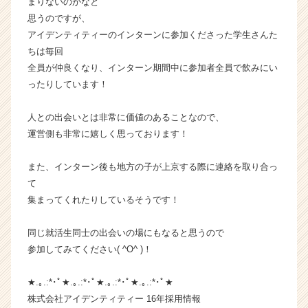
まりないのかなと
企
思うのですが、
業
アイデンティティーのインターンに参加くださった学生さんた
か
ちは毎回
ら
全員が仲良くなり、インターン期間中に参加者全員で飲みにい
ス
ったりしています！
カ
ウ
ト
人との出会いとは非常に価値のあることなので、
が
運営側も非常に嬉しく思っております！
届
く
また、インターン後も地方の子が上京する際に連絡を取り合っ
就
て
活
集まってくれたりしているそうです！
サ
イ
ト
同じ就活生同士の出会いの場にもなると思うので
チ
参加してみてください( ^O^ )！
ア
キ
★.｡.:*･ﾟ★.｡.:*･ﾟ★.｡.:*･ﾟ★.｡.:*･ﾟ★
ャ
株式会社アイデンティティー 16年採用情報
リ