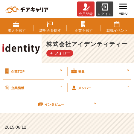
MENU
会員登録
ログイン
【イ
ン
タ
求人を
探す
説明会を
探す
企業を
探す
就職
イベント
ー
ン
株式会社アイデンティティー
シ
＋ フォロー
ッ
プ
で
>
>
企業TOP
募集
出
逢
い
>
>
企業情報
メンバー
を！！】
【株
>
式
インタビュー
会
社
ア
2015.06.12
イ