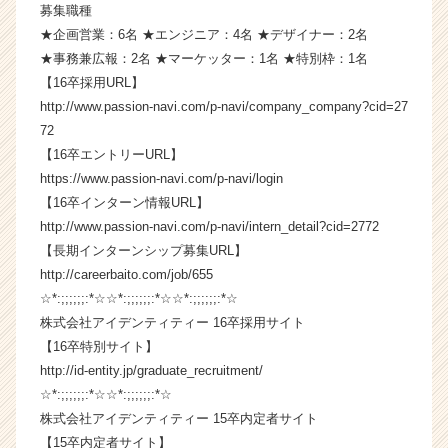
募集職種
ア
（C
★企画営業：6名 ★エンジニア：4名 ★デザイナー：2名
h
★事務兼広報：2名 ★マーケッター：1名 ★特別枠：1名
e
【16卒採用URL】
e
http://www.passion-navi.com/p-navi/company_company?cid=27
r
72
C
【16卒エントリーURL】
a
https://www.passion-navi.com/p-navi/login
r
e
【16卒インターン情報URL】
e
http://www.passion-navi.com/p-navi/intern_detail?cid=2772
r）
【長期インターンシップ募集URL】
http://careerbaito.com/job/655
☆*:;;;;;;:*☆☆*:;;;;;;:*☆☆*:;;;;;;:*☆
株式会社アイデンティティー 16卒採用サイト
【16卒特別サイト】
http://id-entity.jp/graduate_recruitment/
☆*:;;;;;;:*☆☆*:;;;;;;:*☆
株式会社アイデンティティー 15卒内定者サイト
【15卒内定者サイト】