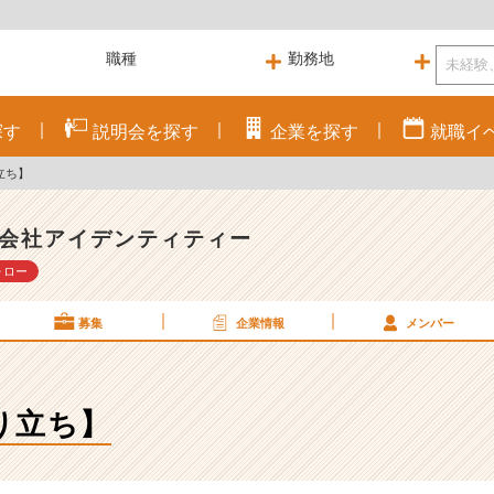
探す
説明会を
探す
企業を
探す
就職
イ
立ち】
会社アイデンティティー
ォロー
募集
企業情報
メンバー
り立ち】