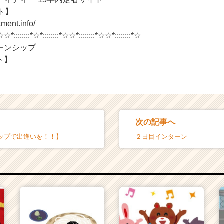
ト】
itment.info/
☆☆*:;;;;;;:*☆*:;;;;;;:*☆☆*:;;;;;;:*☆☆*:;;;;;;:*☆
ーンシップ
ト】
次の記事へ
ップで出逢いを！！】
２日目インターン