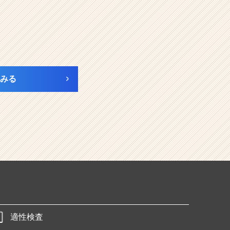
みる
適性検査