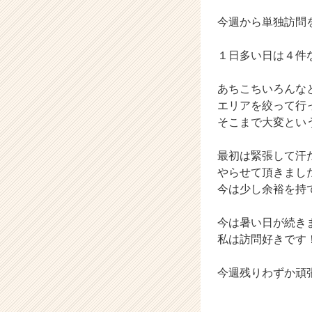
ィ
今週から単独訪問
ー
の
タ
１日多い日は４件
イ
ム
あちこちいろんな
ラ
エリアを絞って行
イ
そこまで大変とい
ン】
|
ベ
最初は緊張して汗
ン
やらせて頂きまし
チ
今は少し余裕を持
ャ
ー・
今は暑い日が続き
成
私は訪問好きです
長
企
業
今週残りわずか頑
か
ら