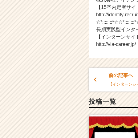
r
【15卒内定者サイ
C
http://identity-recru
a
☆*:;;;;;;:*☆☆*:;;;;;;:*
r
長期実践型インタ
e
【インターンサイ
e
http://via-career.jp/
r）
前の記事へ
【インターンシ
投稿一覧