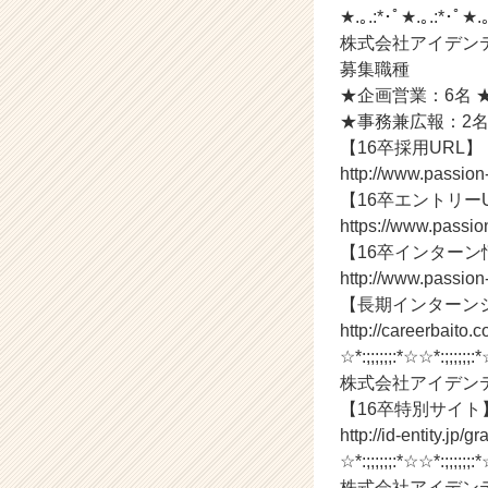
ス
★.｡.:*･ﾟ★.｡.:*･ﾟ★.｡
カ
株式会社アイデンテ
ウ
募集職種
ト
★企画営業：6名 
が
届
★事務兼広報：2名
く
【16卒採用URL】
就
http://www.passio
活
【16卒エントリー
サ
https://www.passio
イ
【16卒インターン
ト
http://www.passion
チ
ア
【長期インターン
キ
http://careerbaito.
ャ
☆*:;;;;;;:*☆☆*:;;;;;;:*
リ
株式会社アイデンテ
ア
【16卒特別サイト
（C
http://id-entity.jp/
h
☆*:;;;;;;:*☆☆*:;;;;;;:*
e
e
株式会社アイデンテ