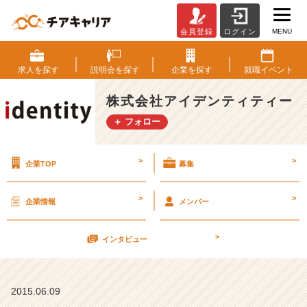
MENU
会員登録
ログイン
新
た
な
求人を
探す
説明会を
探す
企業を
探す
就職
イベント
プ
ロ
株式会社アイデンティティー
ジ
＋ フォロー
ェ
ク
ト
>
>
企業TOP
募集
に
取
り
>
>
企業情報
メンバー
か
か
>
り！
インタビュー
【株
式
会
2015.06.09
社