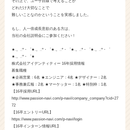
その上で、ユーザ目線で考えることが
成
どれだけ大切なことで
長
難しいことなのかということを実感しました。
企
業
もし、人一倍成長意欲のある方は、
か
当社の会社説明会にご参加ください！
ら
ス
カ
★.。.:*・゜★.。.:*・゜★.。.:*・゜★.。.:*・゜★.。.:*・゜
ウ
★.。.:*・゜★
ト
株式会社アイデンティティー 16年採用情報
が
募集職種
届
★企画営業：6名 ★エンジニア：4名 ★デザイナー：2名
く
★事務兼広報：2名 ★マーケッター：1名 ★特別枠：1名
就
活
【16卒採用URL】
サ
http://www.passion-navi.com/p-navi/company_company?cid=27
イ
72
ト
【16卒エントリーURL】
チ
https://www.passion-navi.com/p-navi/login
ア
【16卒インターン情報URL】
キ