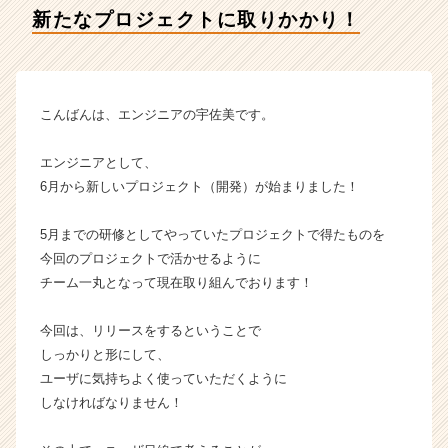
ア
新たなプロジェクトに取りかかり！
イ
デ
ン
テ
ィ
こんばんは、エンジニアの宇佐美です。
テ
ィ
エンジニアとして、
ー
6月から新しいプロジェクト（開発）が始まりました！
の
タ
5月までの研修としてやっていたプロジェクトで得たものを
イ
ム
今回のプロジェクトで活かせるように
ラ
チーム一丸となって現在取り組んでおります！
イ
ン】
今回は、リリースをするということで
|
しっかりと形にして、
ベ
ユーザに気持ちよく使っていただくように
ン
しなければなりません！
チ
ャ
ー・