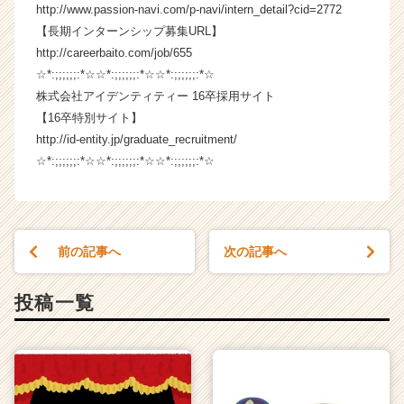
http://www.passion-navi.com/p-navi/intern_detail?cid=2772
ャ
リ
【長期インターンシップ募集URL】
ア
http://careerbaito.com/job/655
（C
☆*:;;;;;;:*☆☆*:;;;;;;:*☆☆*:;;;;;;:*☆
h
株式会社アイデンティティー 16卒採用サイト
e
【16卒特別サイト】
e
http://id-entity.jp/graduate_recruitment/
r
☆*:;;;;;;:*☆☆*:;;;;;;:*☆☆*:;;;;;;:*☆
C
a
r
e
e
前の記事へ
次の記事へ
r）
投稿一覧