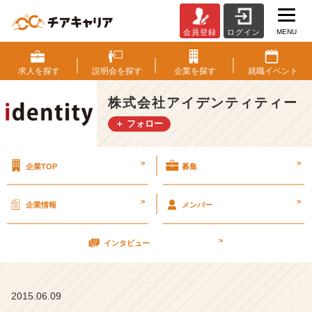
MENU
会員登録
ログイン
【明
日
開
求人を
探す
説明会を
探す
企業を
探す
就職
イベント
催！！】
第
株式会社アイデンティティー
3
＋ フォロー
回
イ
ン
>
>
企業TOP
募集
タ
ー
ン
>
>
企業情報
メンバー
シ
ッ
>
プ
インタビュー
【株
式
会
2015.06.09
社