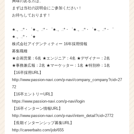
興味のある方は、
成
まずは当社の説明会にご参加ください！
長
お待ちしております！
企
業
★.。.:*・゜★.。.:*・゜★.。.:*・゜★.。.:*・゜★.。.:*・゜
か
★.。.:*・゜★
ら
ス
株式会社アイデンティティー 16年採用情報
カ
募集職種
ウ
★企画営業：6名 ★エンジニア：4名 ★デザイナー：2名
ト
★事務兼広報：2名 ★マーケッター：1名 ★特別枠：1名
が
【16卒採用URL】
届
http://www.passion-navi.com/p-navi/company_company?cid=27
く
72
就
活
【16卒エントリーURL】
サ
https://www.passion-navi.com/p-navi/login
イ
【16卒インターン情報URL】
ト
http://www.passion-navi.com/p-navi/intern_detail?cid=2772
チ
【長期インターンシップ募集URL】
ア
http://careerbaito.com/job/655
キ