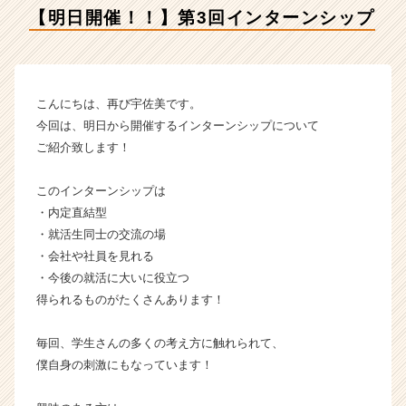
ア
【明日開催！！】第3回インターンシップ
イ
デ
ン
テ
ィ
こんにちは、再び宇佐美です。
テ
今回は、明日から開催するインターンシップについて
ィ
ご紹介致します！
ー
の
このインターンシップは
タ
・内定直結型
イ
ム
・就活生同士の交流の場
ラ
・会社や社員を見れる
イ
・今後の就活に大いに役立つ
ン】
得られるものがたくさんあります！
|
ベ
毎回、学生さんの多くの考え方に触れられて、
ン
僕自身の刺激にもなっています！
チ
ャ
ー・