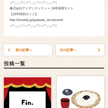
☆*:;;;;;;:*☆☆*:;;;;;;:*☆☆*:;;;;;;:*☆
ャ
リ
株式会社アイデンティティー 16卒採用サイト
ア
【16卒特別サイト】
（C
http://id-entity.jp/graduate_recruitment/
h
☆*:;;;;;;:*☆☆*:;;;;;;:*☆☆*:;;;;;;:*☆
e
e
r
C
a
前の記事へ
次の記事へ
r
e
投稿一覧
e
r）