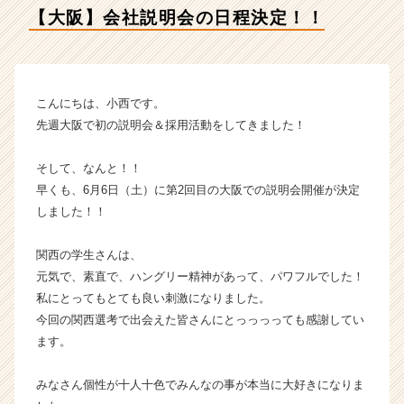
ン
【大阪】会社説明会の日程決定！！
テ
ィ
テ
ィ
ー
こんにちは、小西です。
の
先週大阪で初の説明会＆採用活動をしてきました！
タ
イ
そして、なんと！！
ム
早くも、6月6日（土）に第2回目の大阪での説明会開催が決定
ラ
しました！！
イ
ン】
|
関西の学生さんは、
ベ
元気で、素直で、ハングリー精神があって、パワフルでした！
ン
私にとってもとても良い刺激になりました。
チ
今回の関西選考で出会えた皆さんにとっっっっても感謝してい
ャ
ます。
ー・
成
長
みなさん個性が十人十色でみんなの事が本当に大好きになりま
企