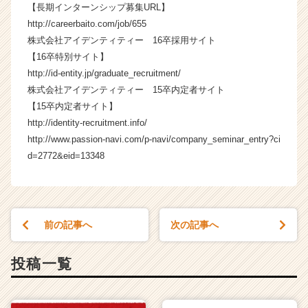
【長期インターンシップ募集URL】
（C
h
http://careerbaito.com/job/655
e
株式会社アイデンティティー 16卒採用サイト
e
【16卒特別サイト】
r
http://id-entity.jp/graduate_recruitment/
C
株式会社アイデンティティー 15卒内定者サイト
a
【15卒内定者サイト】
r
http://identity-recruitment.info/
e
e
http://www.passion-navi.com/p-navi/company_seminar_entry?ci
r）
d=2772&eid=13348
前の記事へ
次の記事へ
投稿一覧