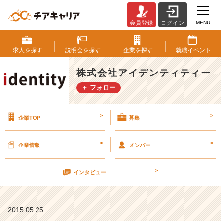
MENU
会員登録
ログイン
【大
阪】
会
求人を
探す
説明会を
探す
企業を
探す
就職
イベント
社
説
株式会社アイデンティティー
明
＋ フォロー
会
の
日
>
>
企業TOP
募集
程
決
定！！
>
>
企業情報
メンバー
【株
式
>
会
インタビュー
社
ア
イ
2015.05.25
デ