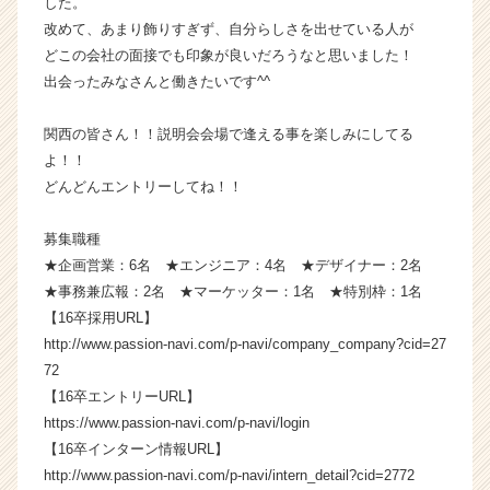
した。
業
改めて、あまり飾りすぎず、自分らしさを出せている人が
か
どこの会社の面接でも印象が良いだろうなと思いました！
ら
出会ったみなさんと働きたいです^^
ス
カ
関西の皆さん！！説明会会場で逢える事を楽しみにしてる
ウ
ト
よ！！
が
どんどんエントリーしてね！！
届
く
募集職種
就
★企画営業：6名 ★エンジニア：4名 ★デザイナー：2名
活
★事務兼広報：2名 ★マーケッター：1名 ★特別枠：1名
サ
【16卒採用URL】
イ
ト
http://www.passion-navi.com/p-navi/company_company?cid=27
チ
72
ア
【16卒エントリーURL】
キ
https://www.passion-navi.com/p-navi/login
ャ
【16卒インターン情報URL】
リ
http://www.passion-navi.com/p-navi/intern_detail?cid=2772
ア