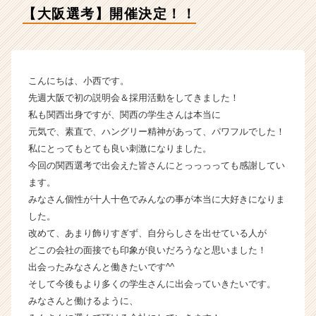
ィ
【大阪選考】開催決定！！
ー
の
タ
イ
ム
こんにちは、小西です。
ラ
先週大阪で初の説明会＆採用活動をしてきました！
イ
私も関西出身ですが、関西の学生さんは本当に
ン】
元気で、素直で、ハングリー精神があって、パワフルでした！
|
私にとってもとても良い刺激になりました。
ベ
今回の関西選考で出会えた皆さんにとっっっっても感謝してい
ン
チ
ます。
ャ
みなさん個性が十人十色でみんなの事が本当に大好きになりま
ー・
した。
成
改めて、あまり飾りすぎず、自分らしさを出せている人が
長
どこの会社の面接でも印象が良いだろうなと思いました！
企
出会ったみなさんと働きたいです^^
業
そして今後もより多くの学生さんに出会っていきたいです。
か
ら
みなさんと働けるように、
ス