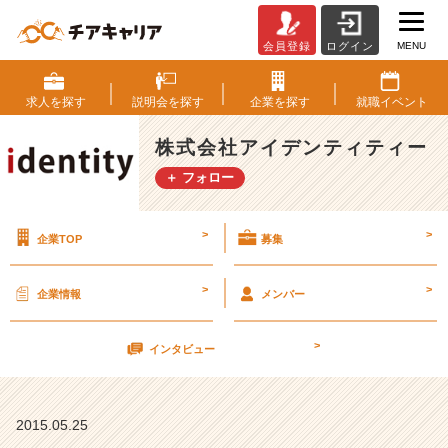
MENU
会員登録
ログイン
【大
阪
選
求人を
探す
説明会を
探す
企業を
探す
就職
イベント
考】
開
株式会社アイデンティティー
催
＋ フォロー
決
定！！
【株
>
>
企業TOP
募集
式
会
社
>
>
企業情報
メンバー
ア
イ
>
デ
インタビュー
ン
テ
ィ
2015.05.25
テ