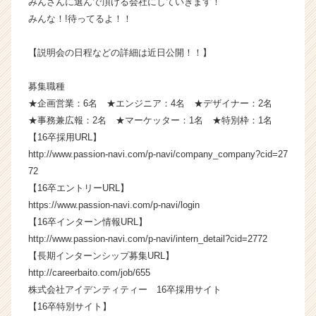
みんさんに選んで頂ける会社にしていきます！
カ
みんな！!待ってるよ！！
ウ
ト
【説明会の日程などの詳細は近日公開！！】
が
届
募集職種
く
就
★企画営業：6名 ★エンジニア：4名 ★デザイナー：2名
活
★事務兼広報：2名 ★マーケッター：1名 ★特別枠：1名
サ
【16卒採用URL】
イ
http://www.passion-navi.com/p-navi/company_company?cid=27
ト
72
チ
【16卒エントリーURL】
ア
https://www.passion-navi.com/p-navi/login
キ
ャ
【16卒インターン情報URL】
リ
http://www.passion-navi.com/p-navi/intern_detail?cid=2772
ア
【長期インターンシップ募集URL】
（C
http://careerbaito.com/job/655
h
株式会社アイデンティティー 16卒採用サイト
e
【16卒特別サイト】
e