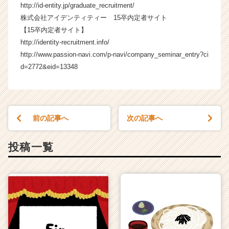
http://id-entity.jp/graduate_recruitment/
r
C
株式会社アイデンティティー 15卒内定者サイト
a
【15卒内定者サイト】
r
http://identity-recruitment.info/
e
http://www.passion-navi.com/p-navi/company_seminar_entry?ci
e
d=2772&eid=13348
r）
前の記事へ
次の記事へ
投稿一覧