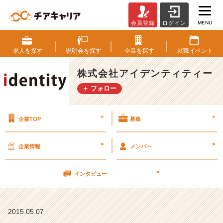
MENU
会員登録
ログイン
連
休
明
求人を
探す
説明会を
探す
企業を
探す
就職
イベント
け
【株
株式会社アイデンティティー
式
＋ フォロー
会
社
ア
>
>
企業TOP
募集
イ
デ
ン
>
>
企業情報
メンバー
テ
ィ
>
テ
インタビュー
ィ
ー
の
2015.05.07
タ