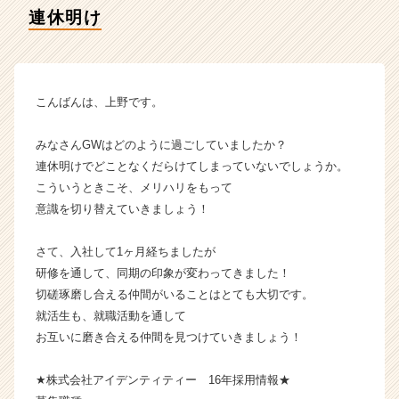
イ
連休明け
ム
ラ
イ
ン】
|
こんばんは、上野です。
ベ
ン
みなさんGWはどのように過ごしていましたか？
チ
連休明けでどことなくだらけてしまっていないでしょうか。
ャ
こういうときこそ、メリハリをもって
ー・
意識を切り替えていきましょう！
成
長
企
さて、入社して1ヶ月経ちましたが
業
研修を通して、同期の印象が変わってきました！
か
切磋琢磨し合える仲間がいることはとても大切です。
ら
就活生も、就職活動を通して
ス
お互いに磨き合える仲間を見つけていきましょう！
カ
ウ
ト
★株式会社アイデンティティー 16年採用情報★
が