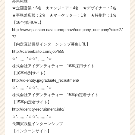
募集職種
届
★企画営業：6名 ★エンジニア：4名 ★デザイナー：2名
く
★事務兼広報：2名 ★マーケッター：1名 ★特別枠：1名
就
【16卒採用URL】
活
http://www.passion-navi.com/p-navi/company_company?cid=27
サ
72
イ
ト
【内定直結長期インターンシップ募集URL】
チ
http://careerbaito.com/job/655
ア
☆*:;;;;;;:*☆☆*:;;;;;;:*☆
キ
株式会社アイデンティティー 16卒採用サイト
ャ
【16卒特別サイト】
リ
http://id-entity.jp/graduate_recruitment/
ア
☆*:;;;;;;:*☆☆*:;;;;;;:*☆
（C
h
株式会社アイデンティティー 15卒内定者サイト
e
【15卒内定者サイト】
e
http://identity-recruitment.info/
r
☆*:;;;;;;:*☆☆*:;;;;;;:*☆
C
長期実践型インターンシップ
a
【インターンサイト】
r