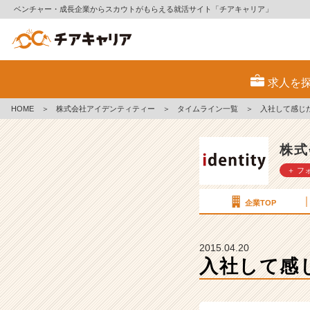
ベンチャー・成長企業からスカウトがもらえる就活サイト「チアキャリア」
入
社
求人を
し
て
HOME
＞
株式会社アイデンティティー
＞
タイムライン一覧
＞
入社して感じ
感
じ
た
株式
事
＋ フ
ま
と
め
企業TOP
【株
式
会
2015.04.20
社
入社して感
ア
イ
デ