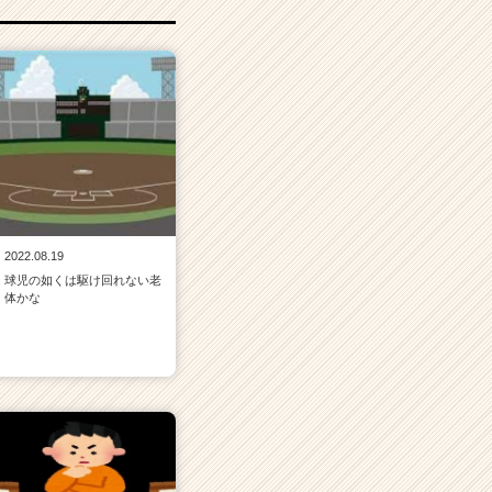
2022.08.19
球児の如くは駆け回れない老
体かな