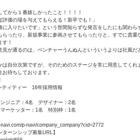
してから１番嬉しかったこと！！！！
ば評価の場を与えてもらえる！新卒でも！」
務に入りたいです」という世間知らずな発言をしたにも関わら
もらったり、新規事業に参画させてもらったりと、すでに貴重
ます！
意見が通るのは、ベンチャーうんぬんといういうよりは社風だ
かは自分次第ですが、そのためのステージを常に用意してくれ
生お待ちしております。
！
ンティティー 16年採用情報
エンジニア：4名 デザイナー：2名
 マーケッター：1名 特別枠：1名
n-navi.com/p-navi/company_company?cid=2772
ンターンシップ募集URL】
com/job/655