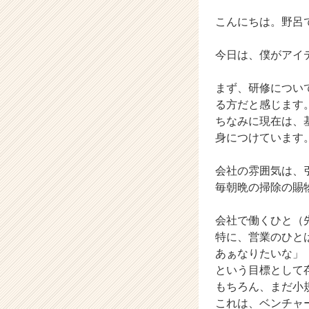
ン
こんにちは。野呂
テ
ィ
テ
今日は、僕がアイ
ィ
ー
まず、研修につい
の
る方だと感じます
タ
ちなみに現在は、
イ
身につけています
ム
ラ
イ
会社の雰囲気は、
ン】
毎朝晩の掃除の賜
|
ベ
会社で働くひと（
ン
特に、営業のひと
チ
あぁなりたいな」
ャ
ー・
という目標として
成
もちろん、まだ小
長
これは、ベンチャ