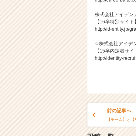
（C
h
株式会社アイデン
e
【16卒特別サイト
e
http://id-entity.jp/
r
C
☆ 株式会社アイデ
a
r
【15卒内定者サイ
e
http://identity-recru
e
r）
前の記事へ
【チーム】と【