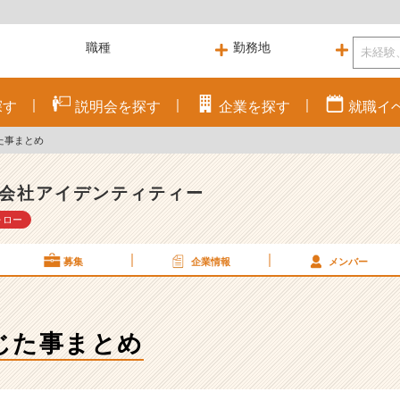
探す
説明会を
探す
企業を
探す
就職
イ
た事まとめ
会社アイデンティティー
ォロー
募集
企業情報
メンバー
じた事まとめ