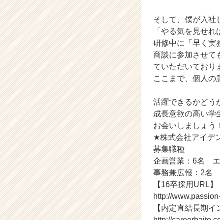
企
業
そして、僕が入社
か
「やる気を見せれ
ら
研修中に「早く実
ス
カ
商談に参加させて
ウ
ていただいており
ト
ここまで、個人の
が
届
活躍できるかどう
く
成長意欲の高い学
就
お会いしましょう
活
サ
★株式会社アイデ
イ
募集職種
ト
企画営業：6名 
チ
事務兼広報：2名
ア
【16卒採用URL】
キ
http://www.passio
ャ
【内定直結長期イ
リ
ア
http://careerbaito.