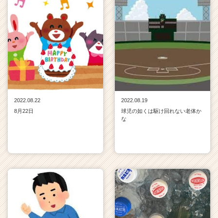
2022.08.22
2022.08.19
8月22日
球児の如くは駆け回れない老体か
な