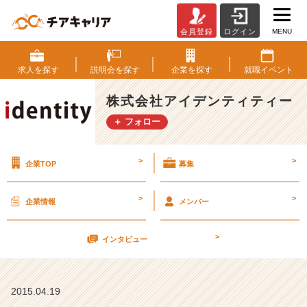
MENU
会員登録
ログイン
働
く
環
求人を
探す
説明会を
探す
企業を
探す
就職
イベント
境
【株
株式会社アイデンティティー
式
＋ フォロー
会
社
ア
>
>
企業TOP
募集
イ
デ
ン
>
>
企業情報
メンバー
テ
ィ
>
テ
インタビュー
ィ
ー
の
2015.04.19
タ