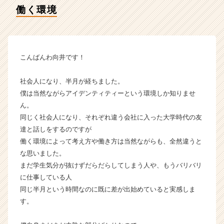
イ
働く環境
ム
ラ
イ
ン】
|
こんばんわ向井です！
ベ
ン
社会人になり、半月が経ちました。
チ
僕は当然ながらアイデンティティーという環境しか知りませ
ャ
ん。
ー・
同じく社会人になり、それぞれ違う会社に入った大学時代の友
成
長
達と話しをするのですが
企
働く環境によって考え方や働き方は当然ながらも、全然違うと
業
な思いました。
か
まだ学生気分が抜けずだらだらしてしまう人や、もうバリバリ
ら
に仕事している人
ス
同じ半月という時間なのに既に差が出始めていると実感しま
カ
す。
ウ
ト
が