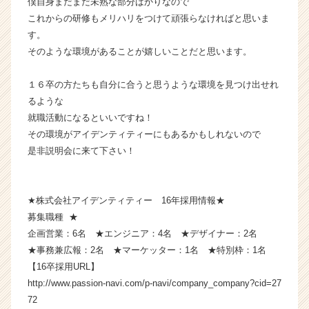
僕自身まだまだ未熟な部分ばかりなので
届
これからの研修もメリハリをつけて頑張らなければと思いま
く
す。
就
そのような環境があることが嬉しいことだと思います。
活
サ
１６卒の方たちも自分に合うと思うような環境を見つけ出せれ
イ
ト
るような
チ
就職活動になるといいですね！
ア
その環境がアイデンティティーにもあるかもしれないので
キ
是非説明会に来て下さい！
ャ
リ
ア
★株式会社アイデンティティー 16年採用情報★
（C
h
募集職種 ★
e
企画営業：6名 ★エンジニア：4名 ★デザイナー：2名
e
★事務兼広報：2名 ★マーケッター：1名 ★特別枠：1名
r
【16卒採用URL】
C
http://www.passion-navi.com/p-navi/company_company?cid=27
a
72
r