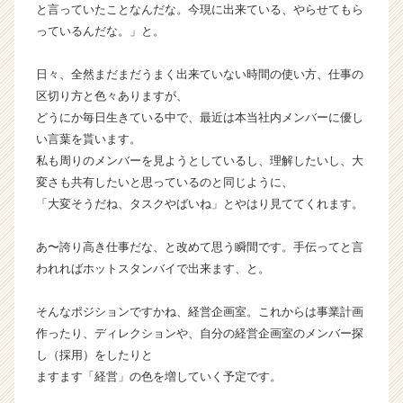
と言っていたことなんだな。今現に出来ている、やらせてもら
リ
ア
っているんだな。」と。
（C
h
日々、全然まだまだうまく出来ていない時間の使い方、仕事の
e
区切り方と色々ありますが、
e
どうにか毎日生きている中で、最近は本当社内メンバーに優し
r
い言葉を貰います。
C
私も周りのメンバーを見ようとしているし、理解したいし、大
a
r
変さも共有したいと思っているのと同じように、
e
「大変そうだね、タスクやばいね」とやはり見ててくれます。
e
r）
あ〜誇り高き仕事だな、と改めて思う瞬間です。手伝ってと言
われればホットスタンバイで出来ます、と。
そんなポジションですかね、経営企画室。これからは事業計画
作ったり、ディレクションや、自分の経営企画室のメンバー探
し（採用）をしたりと
ますます「経営」の色を増していく予定です。