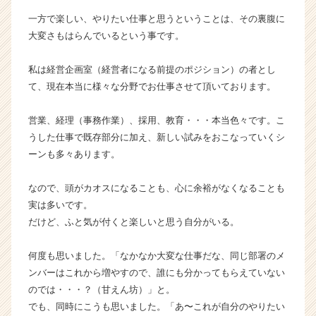
長
一方で楽しい、やりたい仕事と思うということは、その裏腹に
企
大変さもはらんでいるという事です。
業
か
私は経営企画室（経営者になる前提のポジション）の者とし
ら
て、現在本当に様々な分野でお仕事させて頂いております。
ス
カ
ウ
営業、経理（事務作業）、採用、教育・・・本当色々です。こ
ト
うした仕事で既存部分に加え、新しい試みをおこなっていくシ
が
ーンも多々あります。
届
く
なので、頭がカオスになることも、心に余裕がなくなることも
就
実は多いです。
活
サ
だけど、ふと気が付くと楽しいと思う自分がいる。
イ
ト
何度も思いました。「なかなか大変な仕事だな、同じ部署のメ
チ
ンバーはこれから増やすので、誰にも分かってもらえていない
ア
のでは・・・？（甘えん坊）」と。
キ
でも、同時にこうも思いました。「あ〜これが自分のやりたい
ャ