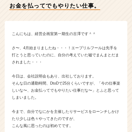
イ
お金を払ってでもやりたい仕事。
デ
ン
テ
ィ
テ
こんにちは、経営企画室第一期生の古澤です＾＾
ィ
ー
さ〜、4月始まりましたね・・・！エープリルフールは先手を
の
打とうと思っていたのに、自分の考えていた嘘でまんまとだま
タ
されました・・・
イ
ム
ラ
今日は、会社説明会もあり、出社しております。
イ
そんな日の通勤時間、DtoDで25分くらいですが、「今の仕事楽
ン】
しいな〜、お金払ってでもやりたい仕事だな〜」とふと思って
|
しまいました。
ベ
ン
今まで、自分でなにかを主催したりサービスをローンチしかけ
チ
たり少しは色々やってきたのですが、
ャ
ー・
こんな風に思ったのは初めてです。
成