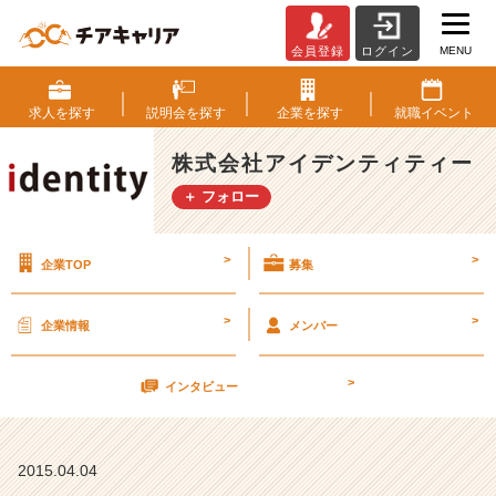
MENU
会員登録
ログイン
お
金
を
求人を
探す
説明会を
探す
企業を
探す
就職
イベント
払
っ
株式会社アイデンティティー
て
＋ フォロー
で
も
や
>
>
企業TOP
募集
り
た
い
>
>
企業情報
メンバー
仕
事。
>
【株
インタビュー
式
会
社
2015.04.04
ア