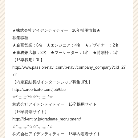
ら
ス
カ
ウ
★株式会社アイデンティティー 16年採用情報★
ト
募集職種
が
届
★企画営業：6名 ★エンジニア：4名 ★デザイナー：2名
く
★事務兼広報：2名 ★マーケッター：1名 ★特別枠：1名
就
【16卒採用URL】
活
http://www.passion-navi.com/p-navi/company_company?cid=27
サ
72
イ
【内定直結長期インターンシップ募集URL】
ト
http://careerbaito.com/job/655
チ
ア
☆*:;;;;;;:*☆☆*:;;;;;;:*☆
キ
株式会社アイデンティティー 16卒採用サイト
ャ
【16卒特別サイト】
リ
http://id-entity.jp/graduate_recruitment/
ア
☆*:;;;;;;:*☆☆*:;;;;;;:*☆
（C
株式会社アイデンティティー 15卒内定者サイト
h