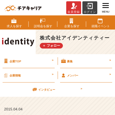
MENU
会員登録
ログイン
今
月
も
求人を
探す
説明会を
探す
企業を
探す
就職
イベント
頑
張
株式会社アイデンティティー
り
＋ フォロー
ま
し
ょ
>
>
企業TOP
募集
う
【株
式
>
>
企業情報
メンバー
会
社
>
ア
インタビュー
イ
デ
ン
2015.04.04
テ