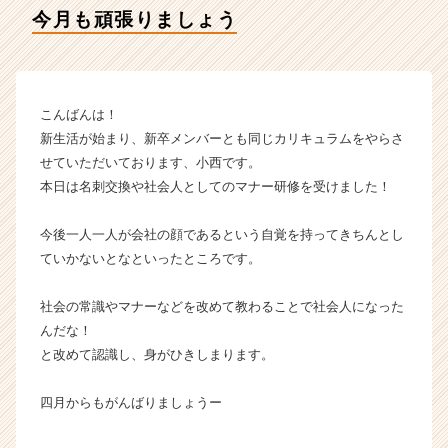
ィ
今月も頑張りましょう
テ
ィ
ー
の
タ
こんばんは！
イ
新生活が始まり、新卒メンバーとも同じカリキュラムをやらさ
ム
せていただいております、小西です。
ラ
本日は名刺交換や社会人としてのマナー研修を受けました！
イ
ン】
今後一人一人が会社の顔であるという自覚を持ってきちんとし
|
ベ
ていかないとなといったところです。
ン
チ
社会の常識やマナーなどを改めて教わることで社会人になった
ャ
んだな！
ー・
と改めて認識し、身がひきしまります。
成
長
四月からもがんばりましょうー
企
業
か