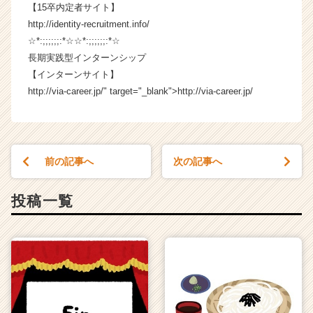
【15卒内定者サイト】
e
e
http://identity-recruitment.info/
r
☆*:;;;;;;:*☆☆*:;;;;;;:*☆
C
長期実践型インターンシップ
a
【インターンサイト】
r
http://via-career.jp/" target="_blank">http://via-career.jp/
e
e
r）
前の記事へ
次の記事へ
投稿一覧