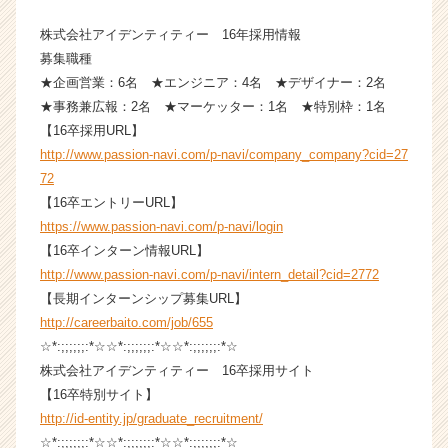
e
e
株式会社アイデンティティー 16年採用情報
r
募集職種
C
★企画営業：6名 ★エンジニア：4名 ★デザイナー：2名
a
★事務兼広報：2名 ★マーケッター：1名 ★特別枠：1名
r
【16卒採用URL】
e
http://www.passion-navi.com/p-navi/company_company?cid=27
e
72
r）
【16卒エントリーURL】
https://www.passion-navi.com/p-navi/login
【16卒インターン情報URL】
http://www.passion-navi.com/p-navi/intern_detail?cid=2772
【長期インターンシップ募集URL】
http://careerbaito.com/job/655
☆*:;;;;;;:*☆☆*:;;;;;;:*☆☆*:;;;;;;:*☆
株式会社アイデンティティー 16卒採用サイト
【16卒特別サイト】
http://id-entity.jp/graduate_recruitment/
☆*:;;;;;;:*☆☆*:;;;;;;:*☆☆*:;;;;;;:*☆