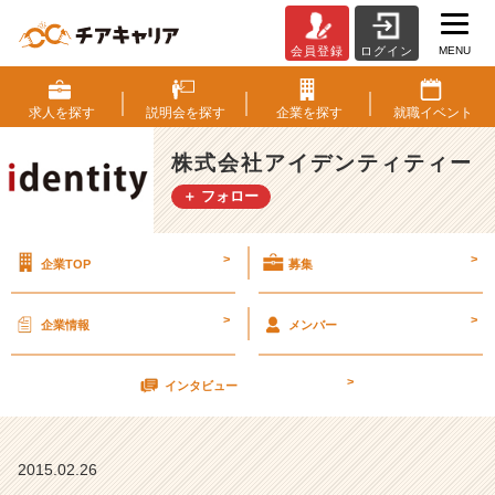
MENU
会員登録
ログイン
や
ろ
う
求人を
探す
説明会を
探す
企業を
探す
就職
イベント
と
思
株式会社アイデンティティー
え
＋ フォロー
ば
で
き
>
>
企業TOP
募集
る！
【株
式
>
>
企業情報
メンバー
会
社
>
ア
インタビュー
イ
デ
ン
2015.02.26
テ