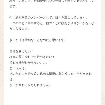
思っていること、行動が少しづつ一致して来ている気がしてい
ら
ます。
ス
カ
今、新規事業のメンバーとして、日々を過ごしています。
ウ
一つのことに集中すると、他のことにはあまり目がいかないよ
ト
うになります。
が
届
く
きっかけは些細なことなのだと思います。
就
活
自分を変えたい！
サ
将来の夢に少しでも近づきたい！
イ
でも方法がわからない、、、
ト
という人は、
チ
ア
そのために自分を追い込める環境に身を投じることが出来れ
キ
ば、
ャ
なにか変わるかもしれません。
リ
ア
（C
h