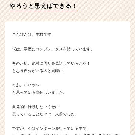
ィ
やろうと思えばできる！
テ
ィ
ー
の
タ
こんばんは。中村です。
イ
ム
僕は、学歴にコンプレックスを持っています。
ラ
イ
そのため、絶対に周りを見返してやるんだ！
ン】
と思う自分がいるのと同時に、
|
ベ
ン
まあ、いいや〜
チ
と思っている自分もいました。
ャ
ー・
自発的に行動しないくせに、
成
思っていることだけは一人前でした。
長
企
業
ですが、今はインターンを行っている中で、
か