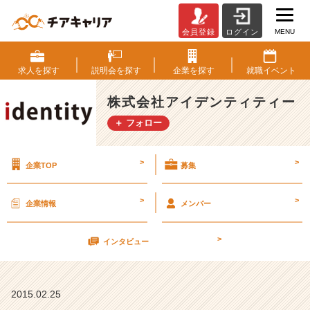
MENU
会員登録
ログイン
準
備
の
求人を
探す
説明会を
探す
企業を
探す
就職
イベント
差
【株
株式会社アイデンティティー
式
＋ フォロー
会
社
ア
>
>
企業TOP
募集
イ
デ
ン
>
>
企業情報
メンバー
テ
ィ
>
テ
インタビュー
ィ
ー
の
2015.02.25
タ