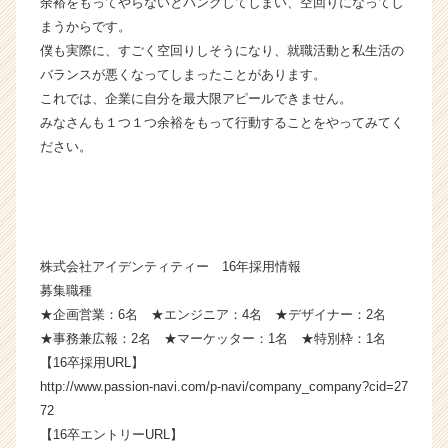
余裕をもってやらないとパンクしてしまい、空回りになってし
届
まうからです。
く
僕も実際に、すごく空回りしそうになり、就職活動と私生活の
就
バランスが悪くなってしまったことがあります。
活
これでは、企業に自分を最大限アピールできません。
サ
みなさんも１つ１つ余裕をもって行動することをやってみてく
イ
ト
ださい。
チ
ア
キ
ャ
リ
株式会社アイデンティティー 16年採用情報
ア
募集職種
（C
h
★企画営業：6名 ★エンジニア：4名 ★デザイナー：2名
e
★事務兼広報：2名 ★マーケッター：1名 ★特別枠：1名
e
【16卒採用URL】
r
http://www.passion-navi.com/p-navi/company_company?cid=27
C
72
a
【16卒エントリーURL】
r