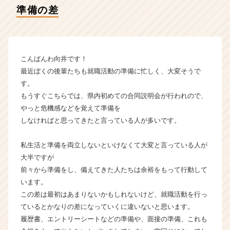
イ
準備の差
ム
ラ
イ
ン】
|
こんばんわ向井です！
ベ
最近ぼくの後輩たちも就職活動の準備に忙しく、大変そうで
ン
す。
チ
もうすぐこちらでは、県内初めての合同説明会が行われので、
ャ
やっと危機感などを覚えて準備を
ー・
しなければと思ってきたと言っている人が多いです。
成
長
企
私生活と準備を両立しないといけなくて大変と言っている人が
業
大半ですが
か
前々から準備をし、備えてきた人たちは余裕をもって行動して
ら
います。
ス
この差は最初はあまりないかもしれないけど、就職活動を行っ
カ
ているとかなりの差になっていくに違いないと思います。
ウ
ト
履歴書、エントリーシートなどの準備や、面接の準備、これも
が