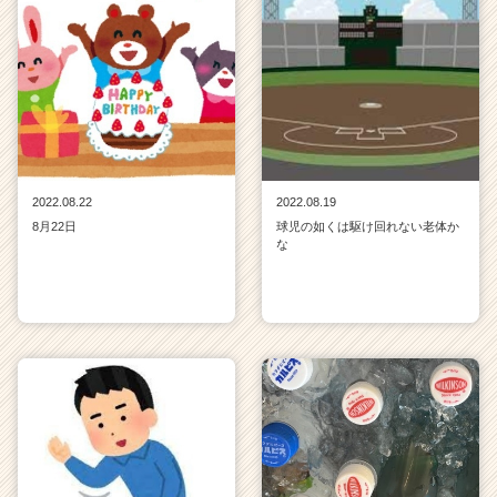
2022.08.22
2022.08.19
8月22日
球児の如くは駆け回れない老体か
な