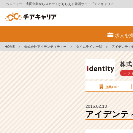
ベンチャー・成長企業からスカウトがもらえる就活サイト「チアキャリア」
ア
イ
求人を
デ
ン
HOME
＞
株式会社アイデンティティー
＞
タイムライン一覧
＞
アイデンティ
テ
ィ
テ
株式
ィ
＋ フ
ー
長
期
企業TOP
イ
ン
タ
2015.02.13
ー
アイデンテ
ン
【株
式