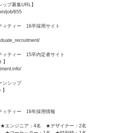
シップ募集URL】
com/job/655
ティティー 16卒採用サイト
】
graduate_recruitment/
ティティー 15卒内定者サイト
ト】
itment.info/
ーンシップ
ト】
ティティー 16年採用情報
 ★エンジニア：4名 ★デザイナー：2名
名 ★マーケッター：1名 ★特別枠：1名