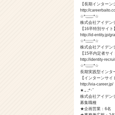
チ
【長期インターン
ャ
http://careerbaito.
ー・
☆*:;;;;;;:*☆
成
株式会社アイデン
長
企
【16卒特別サイト
業
http://id-entity.jp/
か
☆*:;;;;;;:*☆
ら
株式会社アイデン
ス
【15卒内定者サイ
カ
http://identity-recru
ウ
☆*:;;;;;;:*☆
ト
が
長期実践型インタ
届
【インターンサイ
く
http://via-career.jp/
就
★.｡.:*･ﾟ
活
株式会社アイデン
サ
募集職種
イ
★企画営業：6名
ト
チ
★事務兼広報：2