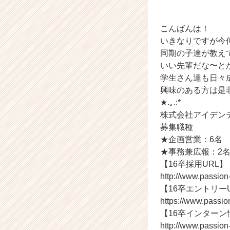
会
社
ア
こんばんは！
イ
いきなりですが今
デ
同期の子達が教えて
ン
いい先輩だな〜と
テ
学生さん達も日々成
ィ
興味のある方は是非＼
テ
★.｡.:*
ィ
ー
株式会社アイデン
の
募集職種
タ
★企画営業：6名
イ
★事務兼広報：2
ム
【16卒採用URL】
ラ
http://www.passio
イ
【16卒エントリー
ン】
|
https://www.passio
ベ
【16卒インターン
ン
http://www.passion