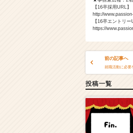
ア
【16卒採用URL】
キ
http://www.passio
ャ
【16卒エントリー
リ
https://www.passio
ア
（C
h
e
e
前の記事へ
r
就職活動に必要
C
a
r
投稿一覧
e
e
r）