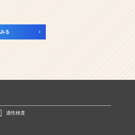
みる
適性検査