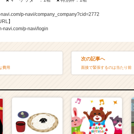
n-navi.com/p-navi/company_company?cid=2772
URL】
n-navi.com/p-navi/login
次の記事へ
な費用
面接で緊張するのは当たり前