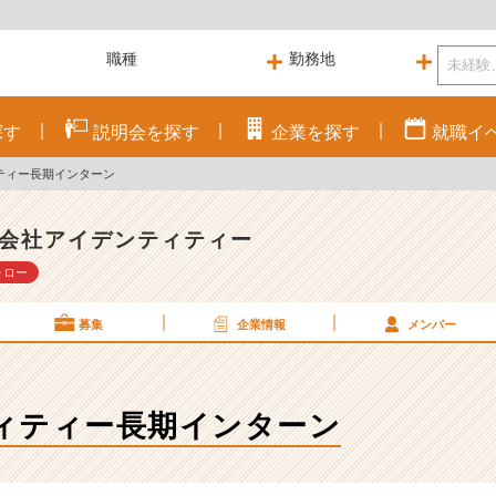
探す
説明会を
探す
企業を
探す
就職
イ
ティー長期インターン
会社アイデンティティー
ォロー
募集
企業情報
メンバー
ィティー長期インターン