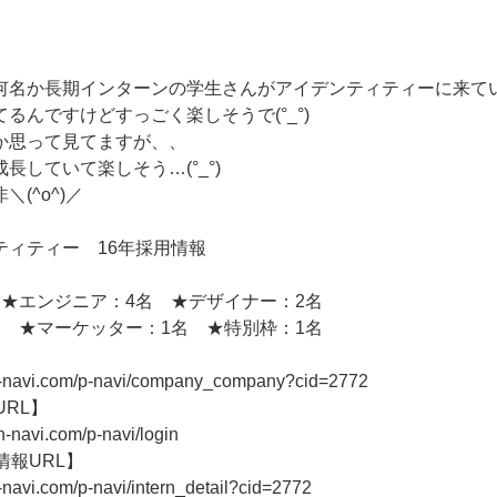
何名か長期インターンの学生さんがアイデンティティーに来て
るんですけどすっごく楽しそうで(°_°)
か思って見てますが、、
長していて楽しそう…(°_°)
(^o^)／
ティティー 16年採用情報
 ★エンジニア：4名 ★デザイナー：2名
名 ★マーケッター：1名 ★特別枠：1名
n-navi.com/p-navi/company_company?cid=2772
URL】
n-navi.com/p-navi/login
情報URL】
-navi.com/p-navi/intern_detail?cid=2772