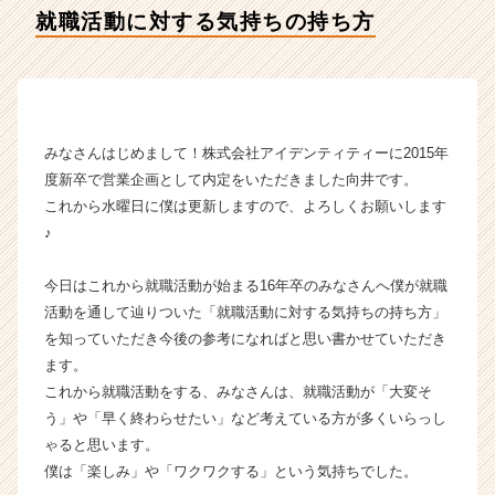
ア
就職活動に対する気持ちの持ち方
イ
デ
ン
テ
ィ
テ
みなさんはじめまして！株式会社アイデンティティーに2015年
ィ
度新卒で営業企画として内定をいただきました向井です。
ー
これから水曜日に僕は更新しますので、よろしくお願いします
の
♪
タ
イ
ム
今日はこれから就職活動が始まる16年卒のみなさんへ僕が就職
ラ
活動を通して辿りついた「就職活動に対する気持ちの持ち方」
イ
を知っていただき今後の参考になればと思い書かせていただき
ン】
ます。
|
これから就職活動をする、みなさんは、就職活動が「大変そ
ベ
う」や「早く終わらせたい」など考えている方が多くいらっし
ン
ゃると思います。
チ
ャ
僕は「楽しみ」や「ワクワクする」という気持ちでした。
ー・