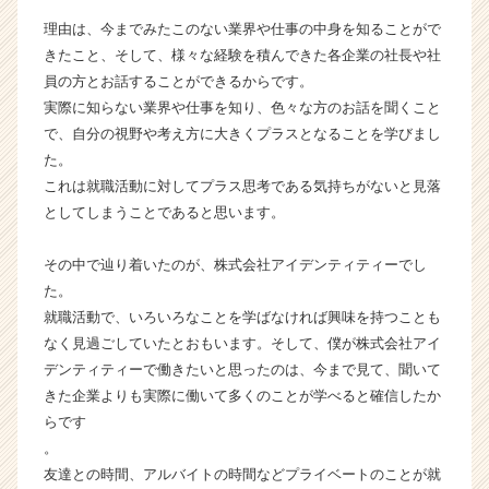
成
理由は、今までみたこのない業界や仕事の中身を知ることがで
長
きたこと、そして、様々な経験を積んできた各企業の社長や社
企
員の方とお話することができるからです。
業
実際に知らない業界や仕事を知り、色々な方のお話を聞くこと
か
で、自分の視野や考え方に大きくプラスとなることを学びまし
ら
ス
た。
カ
これは就職活動に対してプラス思考である気持ちがないと見落
ウ
としてしまうことであると思います。
ト
が
その中で辿り着いたのが、株式会社アイデンティティーでし
届
た。
く
就職活動で、いろいろなことを学ばなければ興味を持つことも
就
活
なく見過ごしていたとおもいます。そして、僕が株式会社アイ
サ
デンティティーで働きたいと思ったのは、今まで見て、聞いて
イ
きた企業よりも実際に働いて多くのことが学べると確信したか
ト
らです
チ
。
ア
友達との時間、アルバイトの時間などプライベートのことが就
キ