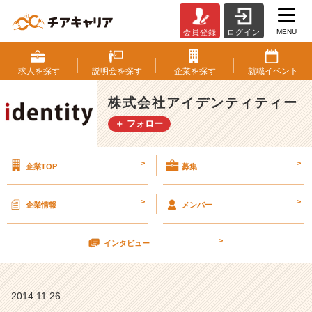
MENU
会員登録
ログイン
就
職
活
求人を
探す
説明会を
探す
企業を
探す
就職
イベント
動
に
株式会社アイデンティティー
対
＋ フォロー
す
る
気
>
>
企業TOP
募集
持
ち
の
>
>
企業情報
メンバー
持
ち
>
方
インタビュー
【株
式
会
2014.11.26
社