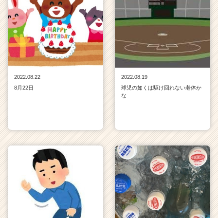
2022.08.22
2022.08.19
8月22日
球児の如くは駆け回れない老体か
な