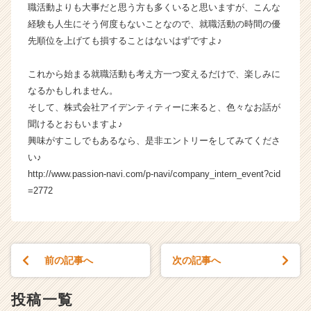
職活動よりも大事だと思う方も多くいると思いますが、こんな
ャ
リ
経験も人生にそう何度もないことなので、就職活動の時間の優
ア
先順位を上げても損することはないはずですよ♪
（C
h
これから始まる就職活動も考え方一つ変えるだけで、楽しみに
e
なるかもしれません。
e
そして、株式会社アイデンティティーに来ると、色々なお話が
r
聞けるとおもいますよ♪
C
a
興味がすこしでもあるなら、是非エントリーをしてみてくださ
r
い♪
e
http://www.passion-navi.com/p-navi/company_intern_event?cid
e
=2772
r）
前の記事へ
次の記事へ
投稿一覧