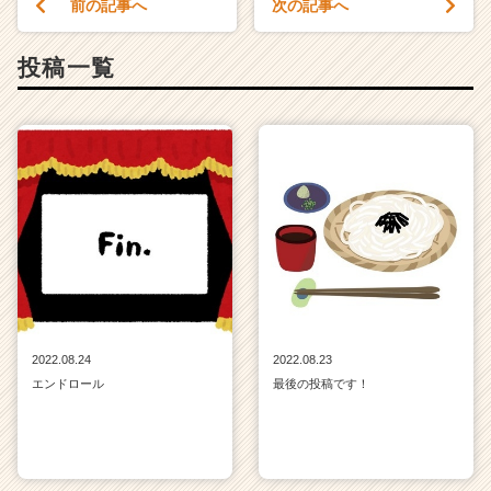
前の記事へ
次の記事へ
く
就
活
投稿一覧
サ
イ
ト
チ
ア
キ
ャ
リ
ア
（C
h
e
e
2022.08.24
2022.08.23
r
エンドロール
最後の投稿です！
C
a
r
e