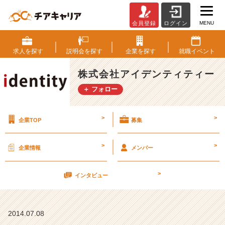
MENU
会員登録
ログイン
★
内
定
求人を
探す
説明会を
探す
企業を
探す
就職
イベント
者
★
株式会社アイデンティティー
歓
＋ フォロー
迎
╰
(・
>
>
企業TOP
募集
◡・
╰)
>
>
企業情報
メンバー
7
>
月
インタビュー
1
0
日
2014.07.08
（木）