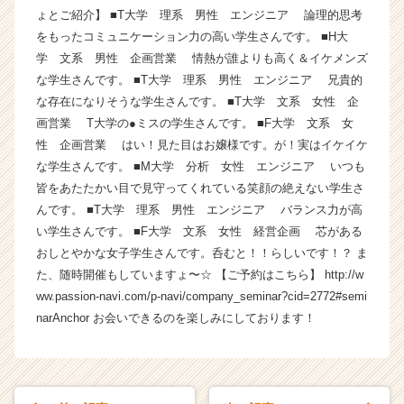
ょとご紹介】 ■T大学 理系 男性 エンジニア 論理的思考
ラ
イ
をもったコミュニケーション力の高い学生さんです。 ■H大
ン】
学 文系 男性 企画営業 情熱が誰よりも高く＆イケメンズ
|
な学生さんです。 ■T大学 理系 男性 エンジニア 兄貴的
ベ
な存在になりそうな学生さんです。 ■T大学 文系 女性 企
ン
画営業 T大学の●ミスの学生さんです。 ■F大学 文系 女
チ
性 企画営業 はい！見た目はお嬢様です。が！実はイケイケ
ャ
な学生さんです。 ■M大学 分析 女性 エンジニア いつも
ー・
成
皆をあたたかい目で見守ってくれている笑顔の絶えない学生さ
長
んです。 ■T大学 理系 男性 エンジニア バランス力が高
企
い学生さんです。 ■F大学 文系 女性 経営企画 芯がある
業
おしとやかな女子学生さんです。呑むと！！らしいです！？ ま
か
た、随時開催もしていますょ〜☆ 【ご予約はこちら】 http://w
ら
ww.passion-navi.com/p-navi/company_seminar?cid=2772#semi
ス
narAnchor お会いできるのを楽しみにしております！
カ
ウ
ト
が
届