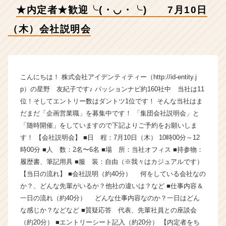
会
★内定者★歓迎╰(・◡・╰) 7月10日
社
説
（木）会社説明会
明
会
【株
式
会
こんにちは！ 株式会社アイデンティティー（http://id-entity.j
社
p）の星野 友紀子です♪ パッションナビ約160社中 当社は11
ア
位！そしてエントリー数はダントツ1位です！ そんな当社はま
イ
だまだ「企画営業職」を募集中です！ 「集団会社説明会」と
デ
「随時開催」をしていますので下記よりご予約をお願いしま
ン
す！ 【会社説明会】 ■日 程：7月10日（木） 10時00分～12
テ
時00分 ■人 数：2名〜6名 ■場 所：当社オフィス ■持参物：
ィ
テ
履歴書、筆記用具 ■服 装：自由（※我々はカジュアルです）
ィ
【当日の流れ】 ■会社説明（約40分） 何をしている会社なの
ー
か？、どんな先輩がいるか？他社の違いは？など ■仕事内容＆
の
一日の流れ（約40分） どんな仕事内容なのか？一日はどん
タ
な感じか？などなど ■質疑応答 代表、先輩社員との座談会
イ
（約20分） ■エントリーシート記入（約20分） 【内定者をち
ム