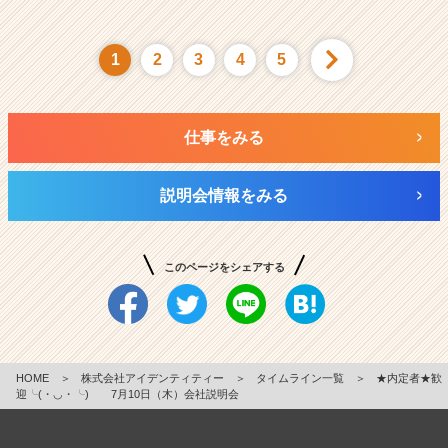
1
2
3
4
5
仕事をみる
説明会情報をみる
このページをシェアする
HOME
＞
株式会社アイデンティティー
＞
タイムライン一覧
＞
★内定者★歓
迎╰(・◡・╰) 7月10日（木）会社説明会