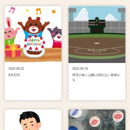
e
r）
2022.08.22
2022.08.19
8月22日
球児の如くは駆け回れない老体か
な