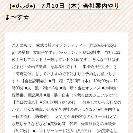
す
(●☌◡☌●) 7月10日（木）会社案内やり
☆
【株
ま〜す☆
式
会
社
ア
イ
こんにちは！ 株式会社アイデンティティー（http://id-entity.j
デ
p）の星野 友紀子です♪ パッションナビ約160社中 当社は11
ン
位！そしてエントリー数はダントツ1位です！ そんな当社はま
テ
だまだ「企画営業職」を募集中です！ 「集団会社説明会」と
ィ
「随時開催」をしていますので下記よりご予約をお願いしま
テ
す！ 【会社説明会】 ■日 程：7月10日（木） 10時00分～12
ィ
時00分 ■人 数：2名〜6名 ■場 所：当社オフィス ■持参物：
ー
の
履歴書、筆記用具 ■服 装：自由（※我々はカジュアルです）
タ
【当日の流れ】 ■会社説明（約40分） 何をしている会社なの
イ
か？、どんな先輩がいるか？他社の違いは？など ■仕事内容＆
ム
一日の流れ（約40分） どんな仕事内容なのか？一日はどん
ラ
な感じか？などなど ■質疑応答 代表、先輩社員との座談会
イ
（約20分） ■エントリーシート記入（約20分） 【内定者をち
ン】