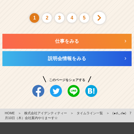
1
2
3
4
5
仕事をみる
説明会情報をみる
このページをシェアする
HOME
＞
株式会社アイデンティティー
＞
タイムライン一覧
＞
(●☌◡☌●) 7
月10日（木）会社案内やりま〜す☆