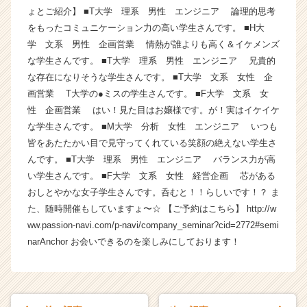
ょとご紹介】 ■T大学 理系 男性 エンジニア 論理的思考
|
ベ
をもったコミュニケーション力の高い学生さんです。 ■H大
ン
学 文系 男性 企画営業 情熱が誰よりも高く＆イケメンズ
チ
な学生さんです。 ■T大学 理系 男性 エンジニア 兄貴的
ャ
な存在になりそうな学生さんです。 ■T大学 文系 女性 企
ー・
画営業 T大学の●ミスの学生さんです。 ■F大学 文系 女
成
性 企画営業 はい！見た目はお嬢様です。が！実はイケイケ
長
な学生さんです。 ■M大学 分析 女性 エンジニア いつも
企
業
皆をあたたかい目で見守ってくれている笑顔の絶えない学生さ
か
んです。 ■T大学 理系 男性 エンジニア バランス力が高
ら
い学生さんです。 ■F大学 文系 女性 経営企画 芯がある
ス
おしとやかな女子学生さんです。呑むと！！らしいです！？ ま
カ
た、随時開催もしていますょ〜☆ 【ご予約はこちら】 http://w
ウ
ww.passion-navi.com/p-navi/company_seminar?cid=2772#semi
ト
narAnchor お会いできるのを楽しみにしております！
が
届
く
就
活