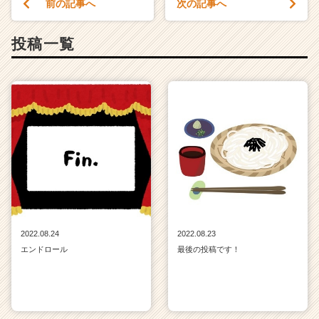
前の記事へ
次の記事へ
サ
イ
ト
投稿一覧
チ
ア
キ
ャ
リ
ア
（C
h
e
e
r
C
a
2022.08.24
2022.08.23
r
エンドロール
最後の投稿です！
e
e
r）