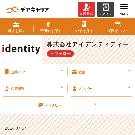
MENU
会員登録
ログイン
(●
☌
◡
求人を
探す
説明会を
探す
企業を
探す
就職
イベント
☌
●)
株式会社アイデンティティー
＋ フォロー
7
月
1
>
>
企業TOP
募集
0
日
（木）
>
>
企業情報
メンバー
会
社
>
案
インタビュー
内
や
り
2014.07.07
ま〜