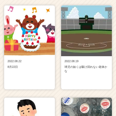
2022.08.22
2022.08.19
8月22日
球児の如くは駆け回れない老体か
な