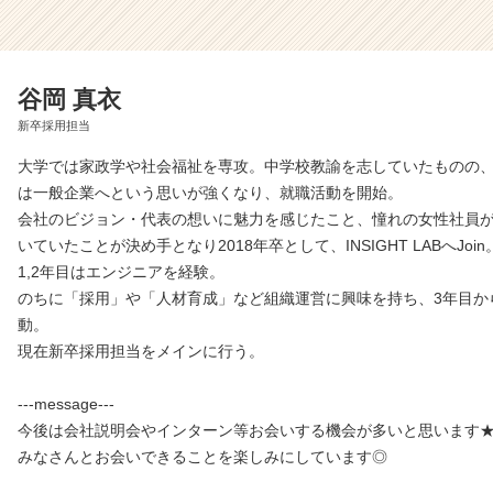
谷岡 真衣
新卒採用担当
大学では家政学や社会福祉を専攻。中学校教諭を志していたものの
は一般企業へという思いが強くなり、就職活動を開始。
会社のビジョン・代表の想いに魅力を感じたこと、憧れの女性社員
いていたことが決め手となり2018年卒として、INSIGHT LABへJoin
1,2年目はエンジニアを経験。
のちに「採用」や「人材育成」など組織運営に興味を持ち、3年目か
動。
現在新卒採用担当をメインに行う。
---message---
今後は会社説明会やインターン等お会いする機会が多いと思います
みなさんとお会いできることを楽しみにしています◎