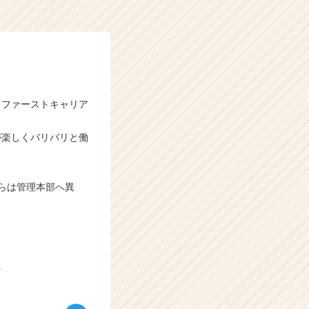
、ファーストキャリア
が楽しくバリバリと働
。
らは管理本部へ異
★