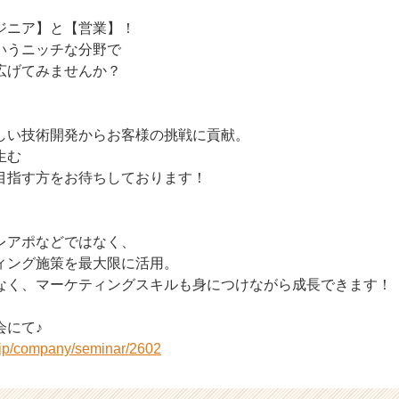
ジニア】と【営業】！
いうニッチな分野で
広げてみませんか？
しい技術開発からお客様の挑戦に貢献。
生む
目指す方をお待ちしております！
レアポなどではなく、
ィング施策を最大限に活用。
なく、マーケティングスキルも身につけながら成長できます！
会にて♪
r.jp/company/seminar/2602