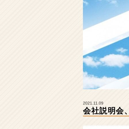
す
♪
【I
N
S
I
G
H
T
L
A
B
株
式
会
社
の
2021.11.09
タ
会社説明会
イ
ム
ラ