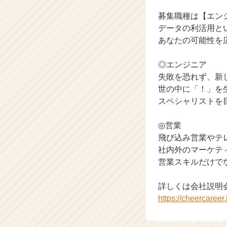
イ
ン】
募集職種は【エン
|
データの利活用と
ベ
あなたの可能性を
ン
チ
◎エンジニア
ャ
失敗を恐れず、新
ー・
成
世の中に「！」を
長
スペシャリストを
企
業
◎営業
か
飛び込み営業やテ
ら
社内外のマーケテ
ス
営業スキルだけで
カ
ウ
ト
詳しくは会社説明
が
https://cheercaree
届
く
就