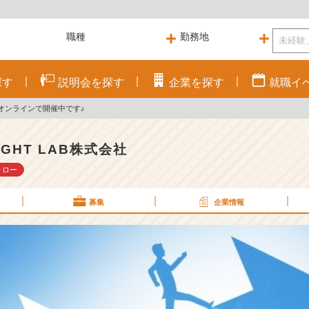
探す
説明会を
探す
企業を
探す
就職
イ
オンラインで開催中です♪
SIGHT LAB株式会社
ォロー
募集
企業情報