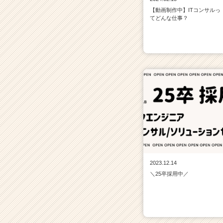
【動画制作中】ITコンサルっ
てどんな仕事？
2023.12.14
＼25卒採用中／