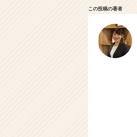
活
この投稿の著者
サ
イ
ト
チ
ア
キ
ャ
リ
ア
（C
h
e
e
r
C
a
r
e
e
r）