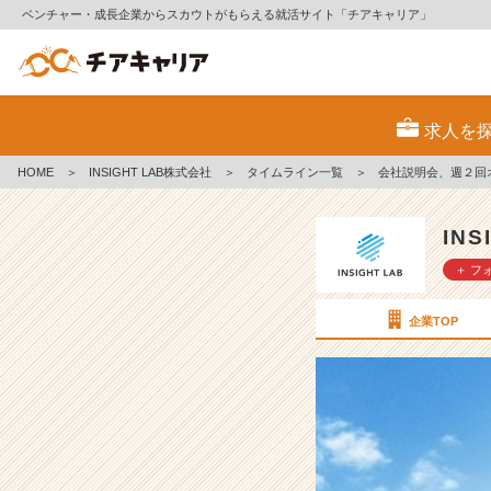
ベンチャー・成長企業からスカウトがもらえる就活サイト「チアキャリア」
会
社
求人を
説
明
HOME
＞
INSIGHT LAB株式会社
＞
タイムライン一覧
＞
会社説明会、週２回
会、
週
２
IN
回
＋ フ
オ
ン
ラ
企業TOP
イ
ン
で
開
催
中
で