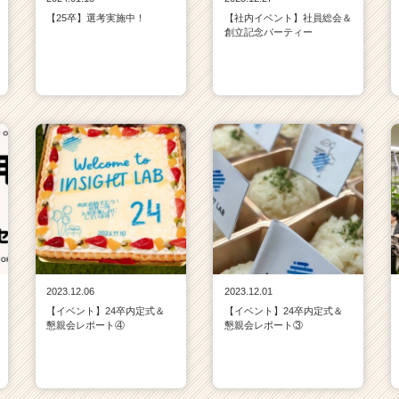
【25卒】選考実施中！
【社内イベント】社員総会＆
創立記念パーティー
2023.12.06
2023.12.01
【イベント】24卒内定式＆
【イベント】24卒内定式＆
懇親会レポート④
懇親会レポート③