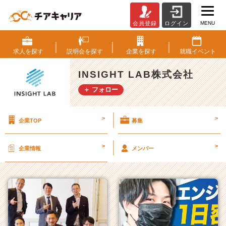
MENU
会員登録
ログイン
I
N
S
求人を
探す
説明会を
探す
企業を
探す
就職
イベント
I
G
INSIGHT LAB株式会社
H
＋ フォロー
T
L
A
>
>
企業TOP
募集
B
株
式
>
>
企業情報
メンバー
会
社
の
タ
イ
ム
ラ