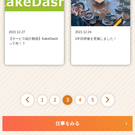
2021.12.27
2021.12.24
【サービス紹介動画】KakeDashi
1年目研修を実施しました！
って何！？
1
2
3
4
5
仕事をみる