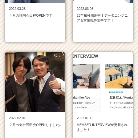
く
2022.03.28
2022.03.08
就
４月の説明会日程OPENです！
23卒積極採用中！データエンジニ
活
ア＆営業職募集中です！
サ
イ
ト
チ
ア
キ
ャ
リ
ア
（C
h
e
e
r
C
2022.02.01
2022.01.13
a
２月の会社説明会OPENしました♪
MEMBER INTERVIEWが更新され
r
ました！
e