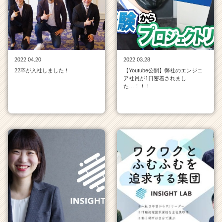
イ
ン
一
覧
|
ベ
2022.04.20
2022.03.28
ン
22卒が入社しました！
【Youtube公開】弊社のエンジニ
チ
ア社員が1日密着されまし
ャ
た…！！！
ー・
成
長
企
業
か
ら
ス
カ
ウ
ト
が
届