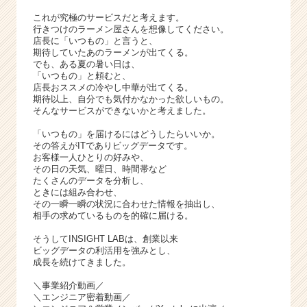
活
サ
これが究極のサービスだと考えます。
行きつけのラーメン屋さんを想像してください。
イ
店長に「いつもの」と言うと、
ト
期待していたあのラーメンが出てくる。
チ
でも、ある夏の暑い日は、
ア
「いつもの」と頼むと、
店長おススメの冷やし中華が出てくる。
キ
期待以上、自分でも気付かなかった欲しいもの。
ャ
そんなサービスができないかと考えました。
リ
ア
「いつもの」を届けるにはどうしたらいいか。
その答えがITでありビッグデータです。
（C
お客様一人ひとりの好みや、
h
その日の天気、曜日、時間帯など
e
たくさんのデータを分析し、
e
ときには組み合わせ、
その一瞬一瞬の状況に合わせた情報を抽出し、
r
相手の求めているものを的確に届ける。
C
a
そうしてINSIGHT LABは、創業以来
r
ビッグデータの利活用を強みとし、
e
成長を続けてきました。
e
＼事業紹介動画／
r）
＼エンジニア密着動画／