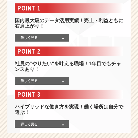
-
POINT 1
募
集
国内最大級のデータ活用実績！売上・利益ともに
終
右肩上がり！
了
【2
詳しく見る
5
卒】
POINT 2
国
内
社員の"やりたい"を叶える職場！1年目でもチャ
最
ンスあり！
大
級
詳しく見る
の
デ
POINT 3
ー
タ
ハイブリッドな働き方を実現！働く場所は自分で
利
選ぶ！
活
用
詳しく見る
実
績！