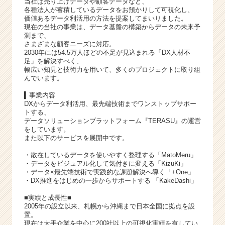
当社は売り上げデータや顧客データなど、
各種法人が蓄積しているデータをお預かりして可視化し、
価値あるデータ利活用の方法を提案してまいりました。
現在の当社の事業は、データ基盤の構築からデータの未来予
測まで、
さまざまな顧客ニーズに対応。
2030年には54.5万人ほどの不足が見込まれる「DX人材不
足」を解決すべく、
幅広い知見と技術力を用いて、多くのプロジェクトに取り組
んでいます。
▍事業内容
DXからデータ利活用、最先端技術までワンストップサポー
トする、
データソリューションプラットフォーム『TERASU』の運営
をしています。
また以下のサービスを展開中です。
・散在しているデータを使いやすく整理する「MatoMeru」
・データをビジュアル化して気付きに変える「KizuKi」
・データ×最先端技術で実践的な課題解決へ導く「+One」
・DX推進をはじめの一歩からサポートする 「KakeDashi」
■実績と成長性■
2005年の設立以来、札幌から沖縄まで日本全国に拠点を設
置。
現在は大手企業を中心に200社以上の可視化実績を有してい