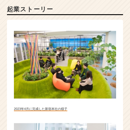
I
起業ストーリー
P
O
準
備
期
の
急
成
長
企
業
で
エ
ン
ジ
ニ
ア
2023年4月に完成した新宿本社の様子
職・
営
業