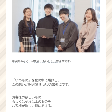
職
|
ベ
ン
チ
ャ
ー・
成
長
企
業
か
年次関係なく、和気あいあいとした雰囲気です♪
ら
ス
カ
「いつもの」を世の中に届ける。
ウ
この想いがINSIGHT LABの出発点です。
ト
が
------------------------
お客様の欲しいもの、
届
もしくはそれ以上のものを
く
お客様が欲しい時に届ける。
就
------------------------