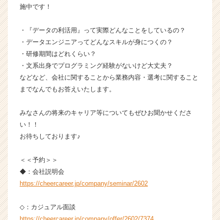
施中です！
ン
チ
ャ
・『データの利活用』って実際どんなことをしているの？
ー・
・データエンジニアってどんなスキルが身につくの？
成
・研修期間はどれくらい？
長
・文系出身でプログラミング経験がないけど大丈夫？
企
などなど、会社に関することから業務内容・選考に関すること
業
までなんでもお答えいたします。
か
ら
ス
みなさんの将来のキャリア等についてもぜひお聞かせくださ
カ
い！！
ウ
お待ちしております♪
ト
が
＜＜予約＞＞
届
◆：会社説明会
く
https://cheercareer.jp/company/seminar/2602
就
活
サ
◇：カジュアル面談
イ
https://cheercareer.jp/company/offer/2602/7374