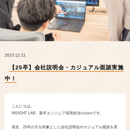
N
S
I
G
H
T
L
A
B
2023.12.21
株
式
【25卒】会社説明会・カジュアル面談実施
会
社
中！
の
タ
イ
ム
ラ
こんにちは。
イ
INSIGHT LAB、新卒エンジニア採用担当のcocoです。
ン】
|
現在、25卒の方を対象とした会社説明会やカジュアル面談を実
ベ