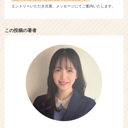
ト
エントリーいただき次第、メッセージにてご案内いたします。
チ
ア
キ
ャ
この投稿の著者
リ
ア
（C
h
e
e
r
C
a
r
e
e
r）