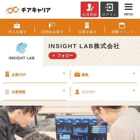
MENU
会員登録
ログイン
【2
5
卒】
求人を
探す
説明会を
探す
企業を
探す
就職
イベント
会
社
INSIGHT LAB株式会社
説
＋ フォロー
明
会・
カ
>
>
企業TOP
募集
ジ
ュ
ア
>
>
企業情報
メンバー
ル
面
談
実
施
中！
【I