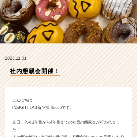
会
社
の
タ
イ
ム
ラ
イ
ン】
2023.11.01
|
ベ
社内懇親会開催！
ン
チ
ャ
ー・
成
こんにちは！
長
INSIGHT LAB新卒採用cocoです。
企
業
先日、入社1年目から4年目までの社員の懇親会が行われまし
か
た！
ら
ス
入社年次が近い社員が大勢で集まる機会はなかなか貴重なので