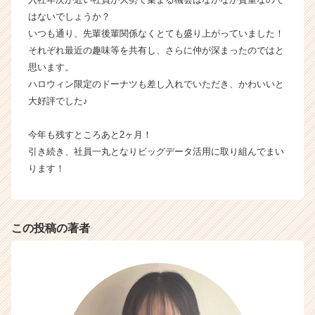
カ
はないでしょうか？
ウ
いつも通り、先輩後輩関係なくとても盛り上がっていました！
ト
それぞれ最近の趣味等を共有し、さらに仲が深まったのではと
が
思います。
届
ハロウィン限定のドーナツも差し入れでいただき、かわいいと
く
大好評でした♪
就
活
サ
今年も残すところあと2ヶ月！
イ
引き続き、社員一丸となりビッグデータ活用に取り組んでまい
ト
ります！
チ
ア
キ
ャ
この投稿の著者
リ
ア
（C
h
e
e