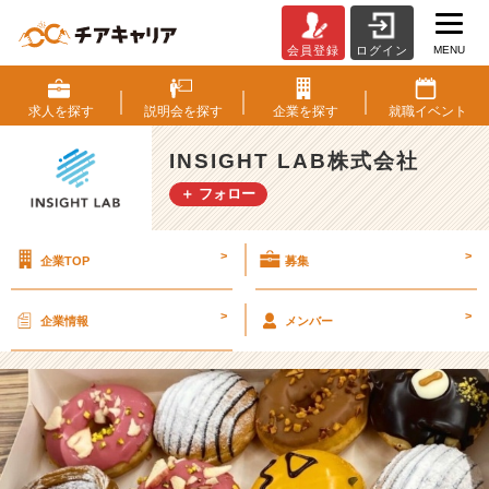
MENU
会員登録
ログイン
社
内
懇
求人を
探す
説明会を
探す
企業を
探す
就職
イベント
親
会
INSIGHT LAB株式会社
開
＋ フォロー
催！
【I
N
>
>
企業TOP
募集
S
I
G
>
>
企業情報
メンバー
H
T
L
A
B
株
式