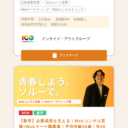
広告提案営業
法人ルート営業
Webマーケティング・Webコンサルティング
学歴不問
土日休み
未経験OK
転勤無し
初任給25万円以上
残業少なめ
インサイド・アウトグループ
ブックマーク
NEW
新卒
【新卒】企業成長を支える！Webコンサル営
業×Webマーケ職募集｜平均年齢26歳｜年20