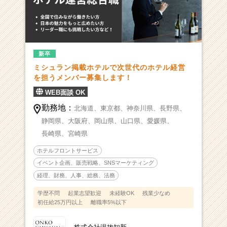
新卒
ミシュラン掲載ホテルで次世代のホテル経営
を担うメンバー募集します！
WEB面談 OK
勤務地：
北海道、
東京都、
神奈川県、
長野県、
静岡県、
大阪府、
岡山県、
山口県、
愛媛県、
長崎県、
宮崎県
ホテルフロントサービス
イベント企画、販売戦略、SNSマーケティング
経理、財務、人事、総務、法務
学歴不問
起業志望歓迎
未経験OK
残業少なめ
初任給25万円以上
離職率5%以下