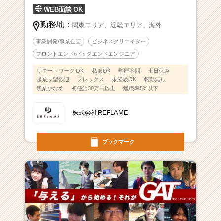
WEB面談 OK
勤務地：
関東エリア、
近畿エリア、
海外
事業開発/事業企画
ビジネスクリエイター
フロントエンド/バックエンドエンジニア
リモートワーク OK
私服OK
学歴不問
土日休み
起業志望歓迎
フレックス
未経験OK
転勤無し
残業少なめ
初任給30万円以上
離職率5%以下
株式会社REFLAME
ブックマーク