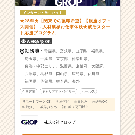
インターン・学生バイト
★28卒★【関東での就職希望】【銀座オフィ
ス開催】～人材業界お仕事体験★就活スター
ト応援プログラム
WEB面談 OK
勤務地：
青森県、
宮城県、
山形県、
福島県、
埼玉県、
千葉県、
東京都、
神奈川県、
東海・中部エリア、
滋賀県、
京都府、
大阪府、
兵庫県、
島根県、
岡山県、
広島県、
香川県、
福岡県、
佐賀県、
熊本県、
海外
企画営業
キャリアアドバイザー
セールス
リモートワーク OK
学歴不問
土日休み
未経験OK
転勤無し
残業少なめ
初任給30万円以上
株式会社グロップ