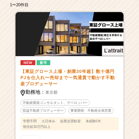
カ
1〜20件目
ウ
ト
が
届
く
就
活
サ
イ
NEW
新卒
ト
【東証グロース上場・創業30年超】数十億円
チ
PJを仕入れ〜売却まで一気通貫で動かす不動
ア
産プロデューサー
キ
勤務地：
東京都
ャ
リ
不動産開発コンサルタント、デベロッパー
ア
収益不動産プロデューサー
事業開発・不動産企画営業
（CheerCareer）
学歴不問
土日休み
起業志望歓迎
未経験OK
初任給30万円以上