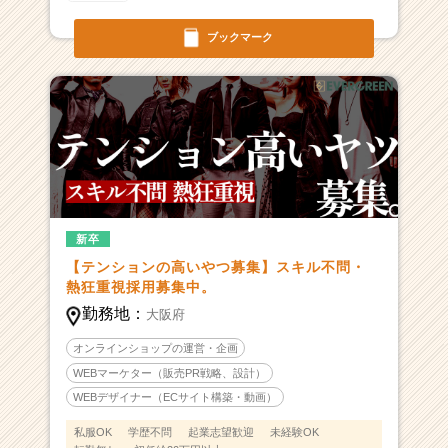
ブックマーク
新卒
【テンションの高いやつ募集】スキル不問・
熱狂重視採用募集中。
勤務地：
大阪府
オンラインショップの運営・企画
WEBマーケター（販売PR戦略、設計）
WEBデザイナー（ECサイト構築・動画）
私服OK
学歴不問
起業志望歓迎
未経験OK