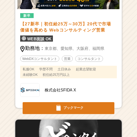
新卒
【27新卒｜初任給25万～30万】20代で市場
価値を高める Webコンサルティング営業
WEB面談 OK
勤務地：
東京都、
愛知県、
大阪府、
福岡県
WebDXコンサルタント
営業
コンサルタント
私服OK
学歴不問
土日休み
起業志望歓迎
未経験OK
初任給25万円以上
株式会社SFIDA X
ブックマーク