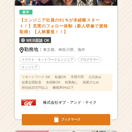
新卒
【エンジニア社員の91％が未経験スター
ト！】充実のフォロー体制（新人研修で資格
取得）【人柄重視！！】
WEB面談 OK
勤務地：
東京都、
神奈川県、
海外
クラウド・ネットワークエンジニア
プログラマー
エンジニア
リモートワーク OK
私服OK
学歴不問
土日休み
起業志望歓迎
未経験OK
転勤無し
残業少なめ
初任給20万円以上
離職率5%以下
株式会社ギブ・アンド・テイク
ブックマーク