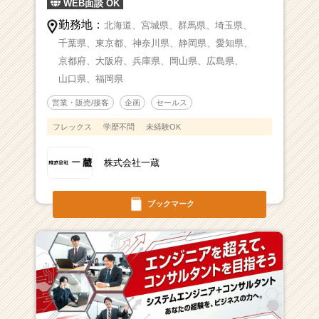
WEB面談 OK
勤務地：
北海道、
宮城県、
群馬県、
埼玉県、
千葉県、
東京都、
神奈川県、
静岡県、
愛知県、
京都府、
大阪府、
兵庫県、
岡山県、
広島県、
山口県、
福岡県
営業・販売/接客
企画
セールス
フレックス
学歴不問
未経験OK
株式会社一蔵
ブックマーク