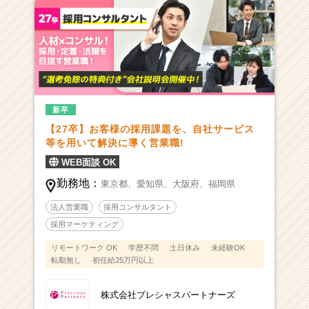
新卒
【27卒】お客様の採用課題を、自社サービス
等を用いて解決に導く営業職!
WEB面談 OK
勤務地：
東京都、
愛知県、
大阪府、
福岡県
法人営業職
採用コンサルタント
採用マーケティング
リモートワーク OK
学歴不問
土日休み
未経験OK
転勤無し
初任給25万円以上
株式会社プレシャスパートナーズ