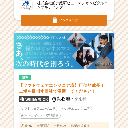
株式会社船井総研ヒューマンキャピタルコ
ンサルティング
ブックマーク
新卒
【ソフトウェアエンジニア職】圧倒的成長！
上場を目指す当社で活躍してください！
勤務地：
東京都
WEB面談 OK
ソフトウェアエンジニア
システムエンジニア
自社プロダクト／受託開発
私服OK
学歴不問
土日休み
起業志望歓迎