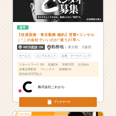
新卒
【役員面接・東京勤務 確約】営業×コンサル
｜“この会社でいいのか”迷う27卒へ
勤務地：
東京都、
大阪府
WEB面談 OK
セールス
コンサルタント
企画・マーケティング
リモートワーク OK
私服OK
学歴不問
土日休み
起業志望歓迎
フレックス
未経験OK
初任給25万円以上
株式会社これから
ブックマーク