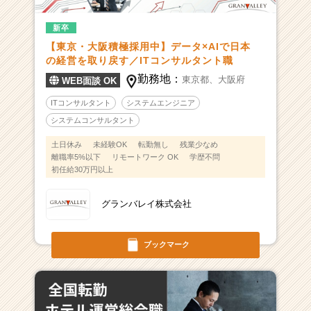
新卒
【東京・大阪積極採用中】データ×AIで日本
の経営を取り戻す／ITコンサルタント職
勤務地：
東京都、
大阪府
WEB面談 OK
ITコンサルタント
システムエンジニア
システムコンサルタント
土日休み
未経験OK
転勤無し
残業少なめ
離職率5%以下
リモートワーク OK
学歴不問
初任給30万円以上
グランバレイ株式会社
ブックマーク