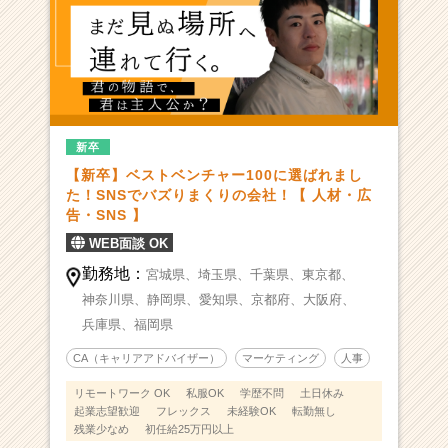
新卒
【新卒】ベストベンチャー100に選ばれまし
た！SNSでバズりまくりの会社！【 人材・広
告・SNS 】
WEB面談 OK
勤務地：
宮城県、
埼玉県、
千葉県、
東京都、
神奈川県、
静岡県、
愛知県、
京都府、
大阪府、
兵庫県、
福岡県
CA（キャリアアドバイザー）
マーケティング
人事
リモートワーク OK
私服OK
学歴不問
土日休み
起業志望歓迎
フレックス
未経験OK
転勤無し
残業少なめ
初任給25万円以上