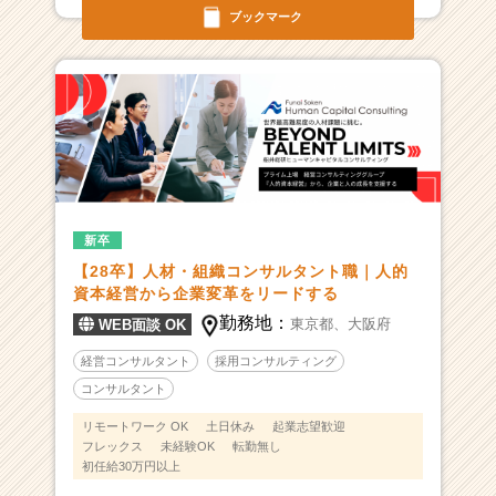
ブックマーク
新卒
【28卒】人材・組織コンサルタント職｜人的
資本経営から企業変革をリードする
勤務地：
東京都、
大阪府
WEB面談 OK
経営コンサルタント
採用コンサルティング
コンサルタント
リモートワーク OK
土日休み
起業志望歓迎
フレックス
未経験OK
転勤無し
初任給30万円以上