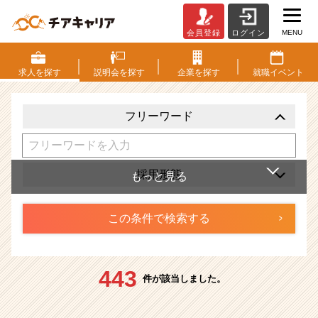
MENU
会員登録
ログイン
仕
事・
求
求人を
探す
説明会を
探す
企業を
探す
就職
イベント
人
検
索
フリーワード
|
ベ
ン
チ
採用形態
ャ
ー・
成
長
企
業
443
か
件が該当しました。
ら
ス