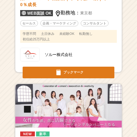
0％成長
勤務地：
東京都
WEB面談 OK
セールス
企画・マーケティング
コンサルタント
学歴不問
土日休み
未経験OK
転勤無し
初任給25万円以上
ソルー株式会社
ブックマーク
NEW
新卒