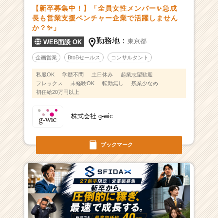
【新卒募集中！】「全員女性メンバー✨急成
長も営業支援ベンチャー企業で活躍しません
か？✨」
勤務地：
東京都
WEB面談 OK
企画営業
BtoBセールス
コンサルタント
私服OK
学歴不問
土日休み
起業志望歓迎
フレックス
未経験OK
転勤無し
残業少なめ
初任給20万円以上
株式会社 g-wic
ブックマーク