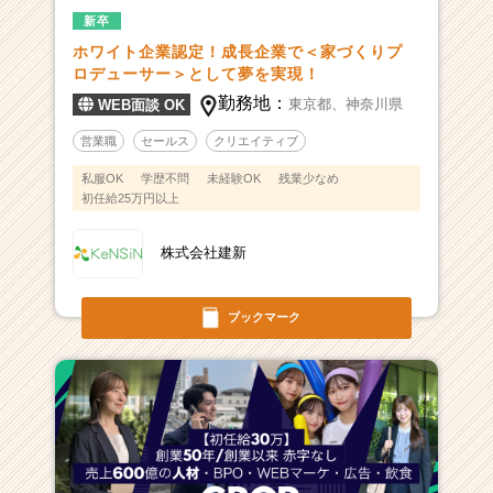
新卒
ホワイト企業認定！成長企業で＜家づくりプ
ロデューサー＞として夢を実現！
勤務地：
東京都、
神奈川県
WEB面談 OK
営業職
セールス
クリエイティブ
私服OK
学歴不問
未経験OK
残業少なめ
初任給25万円以上
株式会社建新
ブックマーク