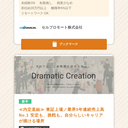
未経験OK
転勤無し
残業少なめ
初任給20万円以上
離職率5%以下
リモートワーク OK
セルプロモート株式会社
ブックマーク
新卒
≪内定直結≫ 東証上場／業界5年連続売上高
No.1 安定も、挑戦も。自分らしいキャリア
が描ける場所