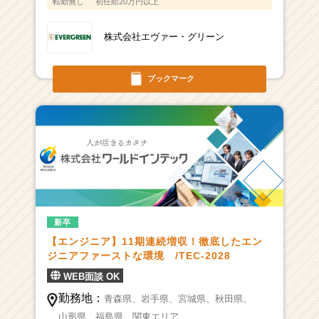
転勤無し
初任給20万円以上
株式会社エヴァー・グリーン
ブックマーク
新卒
【エンジニア】11期連続増収！徹底したエン
ジニアファーストな環境 /TEC-2028
WEB面談 OK
勤務地：
青森県、
岩手県、
宮城県、
秋田県、
山形県、
福島県、
関東エリア、