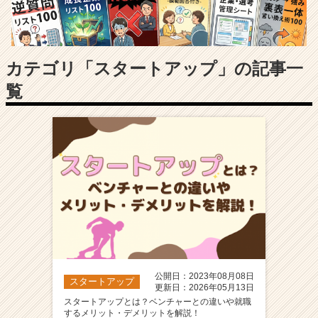
長
企
業
か
ら
カテゴリ「スタートアップ」の記事一
ス
覧
カ
ウ
ト
が
届
く
就
活
サ
イ
ト
チ
ア
公開日：2023年08月08日
スタートアップ
キ
更新日：2026年05月13日
ャ
スタートアップとは？ベンチャーとの違いや就職
するメリット・デメリットを解説！
リ