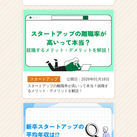
ア
（C
h
e
e
r
C
a
r
e
e
r）
スタートアップ
公開日：2026年01月16日
スタートアップの離職率が高いって本当？就職す
るメリット・デメリットを解説！