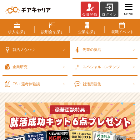
MENU
会員登録
ログイン
選
考
対
求人を
探す
説明会を
探す
企業を
探す
就職
イベント
策・
就
活
就活ノウハウ
先輩の就活
ノ
ウ
企業研究
スペシャル
コンテンツ
ハ
ウ
記
ES・選考
体験談
就活用語集
事
|
ベ
ン
チ
ャ
ー・
成