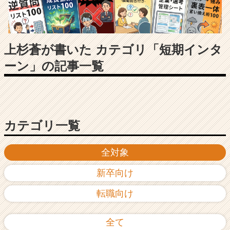
長
企
業
か
ら
上杉蒼が書いた カテゴリ「短期インタ
ス
ーン」の記事一覧
カ
ウ
ト
が
届
く
カテゴリ一覧
就
活
全対象
サ
イ
新卒向け
ト
チ
転職向け
ア
キ
ャ
全て
リ