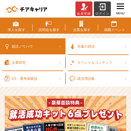
MENU
会員登録
ログイン
選
考
対
求人を
探す
説明会を
探す
企業を
探す
就職
イベント
策・
就
活
就活ノウハウ
先輩の就活
ノ
ウ
企業研究
スペシャル
コンテンツ
ハ
ウ
記
ES・選考
体験談
就活用語集
事
|
ベ
ン
チ
ャ
ー・
成