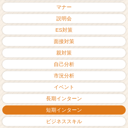
ア
マナー
（C
h
説明会
e
ES対策
e
r
面接対策
C
a
親対策
r
e
自己分析
e
r）
市況分析
イベント
長期インターン
短期インターン
ビジネススキル