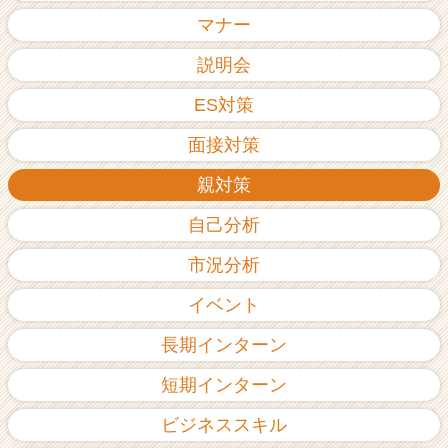
ア
マナー
（C
h
説明会
e
ES対策
e
r
面接対策
C
a
親対策
r
e
自己分析
e
r）
市況分析
イベント
長期インターン
短期インターン
ビジネススキル