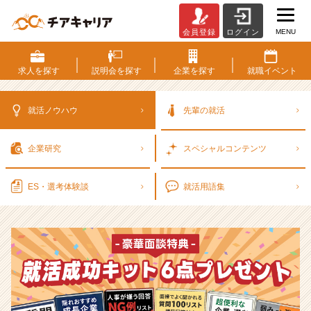
MENU
会員登録
ログイン
選
考
対
求人を
探す
説明会を
探す
企業を
探す
就職
イベント
策・
就
活
就活ノウハウ
先輩の就活
ノ
ウ
企業研究
スペシャル
コンテンツ
ハ
ウ
記
ES・選考
体験談
就活用語集
事
|
ベ
ン
チ
ャ
ー・
成