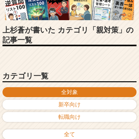
長
企
業
か
ら
上杉蒼が書いた カテゴリ「親対策」の
ス
記事一覧
カ
ウ
ト
が
届
く
カテゴリ一覧
就
活
全対象
サ
イ
新卒向け
ト
チ
転職向け
ア
キ
ャ
全て
リ