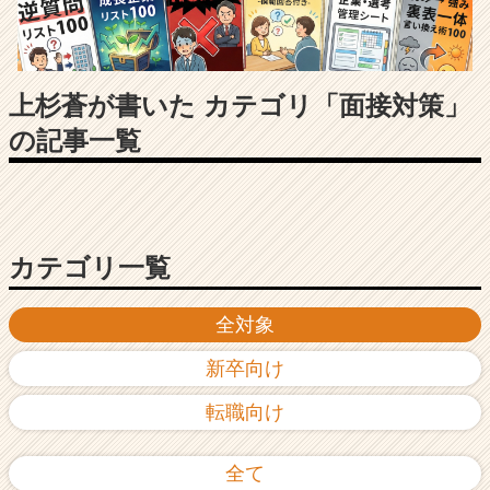
長
企
業
か
ら
上杉蒼が書いた カテゴリ「面接対策」
ス
の記事一覧
カ
ウ
ト
が
届
く
カテゴリ一覧
就
活
全対象
サ
イ
新卒向け
ト
チ
転職向け
ア
キ
ャ
全て
リ