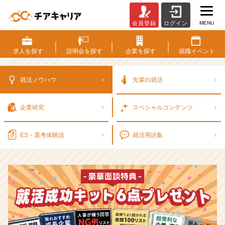
MENU
会員登録
ログイン
選
考
対
求人を
探す
説明会を
探す
企業を
探す
就職
イベント
策・
就
活
就活ノウハウ
先輩の就活
ノ
ウ
企業研究
スペシャル
コンテンツ
ハ
ウ
記
ES・選考
体験談
就活用語集
事
|
ベ
ン
チ
ャ
ー・
成