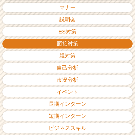
ア
マナー
（C
h
説明会
e
ES対策
e
r
面接対策
C
a
親対策
r
e
自己分析
e
r）
市況分析
イベント
長期インターン
短期インターン
ビジネススキル