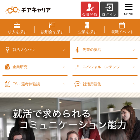
MENU
会員登録
ログイン
就
活
に
求人を
探す
説明会を
探す
企業を
探す
就職
イベント
求
め
ら
就活ノウハウ
先輩の就活
れ
る
企業研究
スペシャル
コンテンツ
コ
ミ
ュ
ES・選考
体験談
就活用語集
ニ
ケ
ー
シ
ョ
ン
能
力