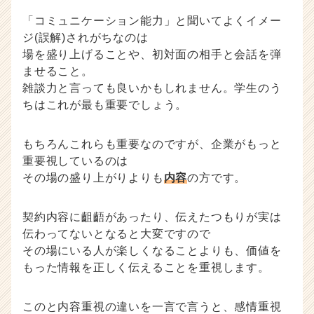
（C
「コミュニケーション能力」と聞いてよくイメー
h
ジ(誤解)されがちなのは
e
e
場を盛り上げることや、初対面の相手と会話を弾
r
ませること。
C
雑談力と言っても良いかもしれません。学生のう
a
ちはこれが最も重要でしょう。
r
e
e
もちろんこれらも重要なのですが、企業がもっと
r）
重要視しているのは
その場の盛り上がりよりも
内容
の方です。
契約内容に齟齬があったり、伝えたつもりが実は
伝わってないとなると大変ですので
その場にいる人が楽しくなることよりも、価値を
もった情報を正しく伝えることを重視します。
このと内容重視の違いを一言で言うと、感情重視