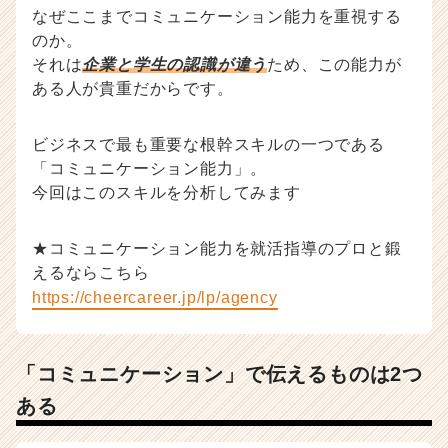
なぜここまでコミュニケーション能力を重視する
業
か
のか。
ら
それは
企業と学生の認識が違う
ため、この能力が
ス
ある人が貴重だからです。
カ
ウ
ビジネスで最も重要な根幹スキルの一つである
ト
が
「コミュニケーション能力」。
届
今回はこのスキルを分析してみます
く
就
★コミュニケーション能力を就活指導のプロと鍛
活
サ
えるならこちら
イ
https://cheercareer.jp/lp/agency
ト
チ
ア
「コミュニケーション」で伝えるものは2つ
キ
ャ
ある
リ
ア