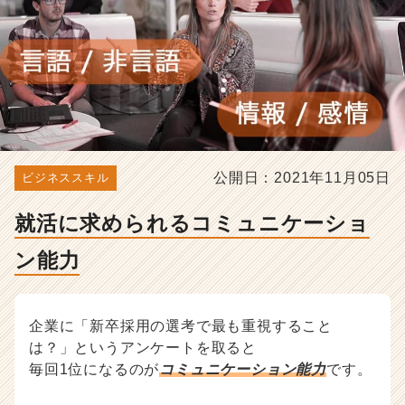
-
選
考
対
策・
就
活
ノ
ウ
ハ
公開日：2021年11月05日
ビジネススキル
ウ
記
就活に求められるコミュニケーショ
事
|
ン能力
ベ
ン
チ
企業に「新卒採用の選考で最も重視すること
ャ
ー・
は？」というアンケートを取ると
成
毎回1位になるのが
コミュニケーション能力
です。
長
企