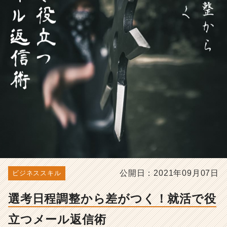
ー
ル
返
信
術
-
選
考
対
策・
就
活
ノ
ウ
ハ
ウ
記
公開日：2021年09月07日
ビジネススキル
事
|
選考日程調整から差がつく！就活で役
ベ
ン
立つメール返信術
チ