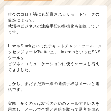
ャ
ー・
昨今のコロナ禍にも影響されるリモートワークの
成
促進によって、
長
企
就活やビジネスの連絡手段の多様化も加速してい
業
ます。
か
ら
LineやSlackといったテキストチャットツール、メ
ス
カ
ッセンジャーやTwitter、LinkedinといったSNS
ウ
ツールを
ト
ビジネスコミュニケーションに使うケースも増え
が
てきました。
届
く
就
しかし、まだまだ第一線の通信手段はメールと電
活
話です。
サ
イ
実際、多くの人は就活のためのメールアドレスを
ト
チ
用意し、メールで企業と連絡を取って選考を進め