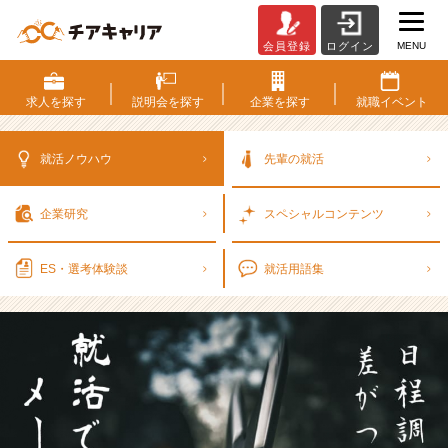
MENU
会員登録
ログイン
選
考
日
求人を
探す
説明会を
探す
企業を
探す
就職
イベント
程
調
整
就活ノウハウ
先輩の就活
か
ら
企業研究
スペシャル
コンテンツ
差
が
つ
ES・選考
体験談
就活用語集
く！
就
活
で
役
立
つ
メ