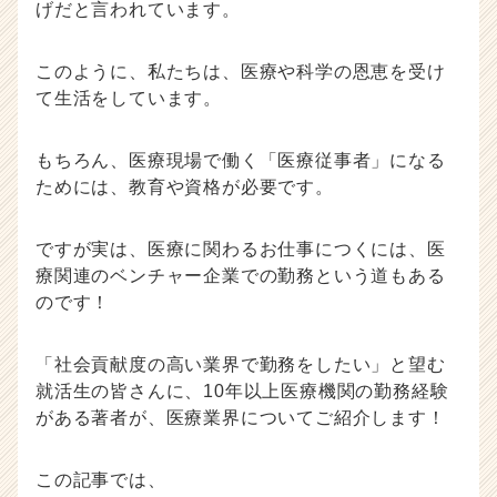
げだと言われています。
か
ら
ス
このように、私たちは、医療や科学の恩恵を受け
カ
て生活をしています。
ウ
ト
が
もちろん、医療現場で働く「医療従事者」になる
届
ためには、教育や資格が必要です。
く
就
活
ですが実は、医療に関わるお仕事につくには、医
サ
療関連のベンチャー企業での勤務という道もある
イ
のです！
ト
チ
ア
「社会貢献度の高い業界で勤務をしたい」と望む
キ
就活生の皆さんに、10年以上医療機関の勤務経験
ャ
がある著者が、医療業界についてご紹介します！
リ
ア
（C
この記事では、