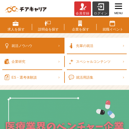
MENU
会員登録
ログイン
医
療
業
求人を
探す
説明会を
探す
企業を
探す
就職
イベント
界
の
ベ
就活ノウハウ
先輩の就活
ン
チ
企業研究
スペシャル
コンテンツ
ャ
ー
企
ES・選考
体験談
就活用語集
業
っ
て
ど
ん
な
感
じ？？