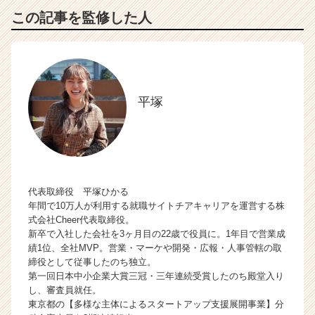
この記事を監修した人
平塚
代表取締役 平塚ひかる
年間で10万人が利用する就職サイトチアキャリアを運営する株
式会社Cheer代表取締役。
新卒で入社した会社を3ヶ月目の22歳で役員に。1年目で営業成
績1位、全社MVP。営業・マーケや開発・広報・人事管轄の取
締役として従事したのち独立。
第一回日本中小企業大賞三冠・三年連続受賞したのち殿堂入り
し、審査員就任。
東京都の【多様な主体によるスタートアップ支援展開事業】分