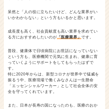
考
対
呆然と「人の役に立ちたいけど、どんな業界がい
策・
いかわからない」という方もいるかと思います。
就
活
ノ
成長度も高く、社会貢献度も高い業界を求めてい
ウ
る方におすすめしたいのが
「医療業界」
です。
ハ
ウ
記
普段、健康体で日頃病院にお世話になっていない
事
という方も、医療機関で元気に生まれ、健康に育
|
っていくようにサポートをしてもらったはずで
ベ
す。
ン
特に2020年からは、新型コロナが世界中で猛威を
チ
振るう中、医療現場で働くみなさんは一生懸命
ャ
「エッセンシャルワーカー」として社会全体の安
ー・
成
全を守ってくれています。
長
企
また、日本が長寿の国になったのも、医療のおか
業