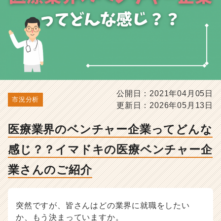
イ
マ
ド
キ
の
医
療
ベ
ン
公開日：2021年04月05日
チ
市況分析
更新日：2026年05月13日
ャ
ー
企
医療業界のベンチャー企業ってどんな
業
感じ？？イマドキの医療ベンチャー企
さ
ん
業さんのご紹介
の
ご
紹
介
突然ですが、皆さんはどの業界に就職をしたい
-
か、もう決まっていますか。
選