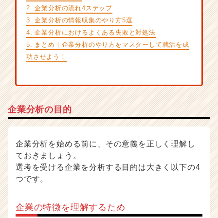
サ
2. 企業分析の流れ4ステップ
イ
3. 企業分析の情報収集のやり方5選
ト
4. 企業分析におけるよくある失敗と対処法
チ
5. まとめ｜企業分析のやり方をマスターして就活を成
ア
キ
功させよう！
ャ
リ
ア
（C
h
企業分析の目的
e
e
r
企業分析を始める前に、その意義を正しく理解し
C
ておきましょう。
a
選考を受ける企業を分析する目的は大きく以下の4
r
つです。
e
e
r）
企業の特徴を理解するため