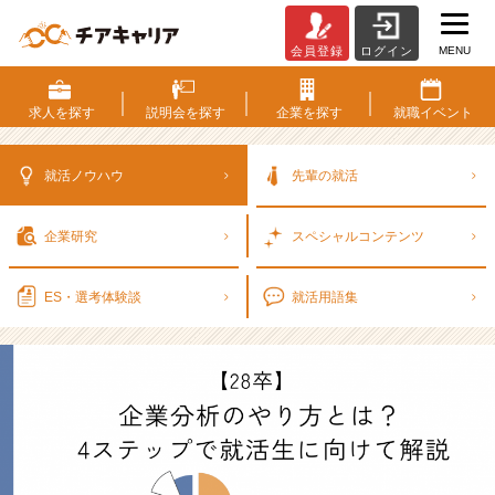
MENU
会員登録
ログイン
【2
8
卒】
求人を
探す
説明会を
探す
企業を
探す
就職
イベント
企
業
分
就活ノウハウ
先輩の就活
析
の
企業研究
スペシャル
コンテンツ
や
り
方
ES・選考
体験談
就活用語集
と
は？
4
ス
テ
ッ
プ
で