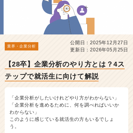
就
活
生
に
向
け
て
公開日：2025年12月27日
解
業界・企業分析
更新日：2026年05月25日
説
-
【28卒】企業分析のやり方とは？4ス
選
考
テップで就活生に向けて解説
対
策・
就
活
「企業分析がしたいけれどやり方がわからない」
ノ
「企業分析を進めるために、何を調べればいいか
ウ
わからない」
ハ
このように感じている就活生の方もいるでしょ
ウ
う。
記
事