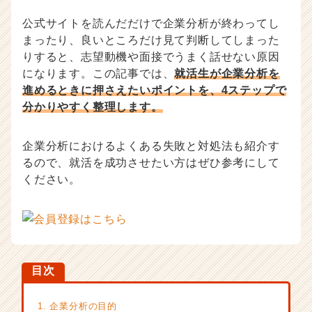
|
公式サイトを読んだだけで企業分析が終わってし
ベ
まったり、良いところだけ見て判断してしまった
ン
りすると、志望動機や面接でうまく話せない原因
チ
ャ
になります。この記事では、
就活生が企業分析を
ー・
進めるときに押さえたいポイントを、4ステップで
成
分かりやすく整理します。
長
企
業
企業分析におけるよくある失敗と対処法も紹介す
か
るので、就活を成功させたい方はぜひ参考にして
ら
ください。
ス
カ
ウ
ト
が
届
目次
く
就
活
1. 企業分析の目的