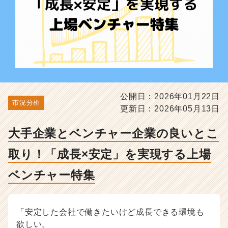
「成
長
×
安
定」
を
実
現
す
公開日：2026年01月22日
る
市況分析
更新日：2026年05月13日
上
場
ベ
大手企業とベンチャー企業の良いとこ
ン
取り！「成長×安定」を実現する上場
チ
ャ
ベンチャー特集
ー
特
集
-
「安定した会社で働きたいけど成長できる環境も
選
欲しい。
考