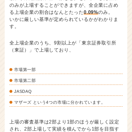
e
のみが上場することができますが、全企業に占め
e
る上場企業の割合はなんとたった
0.09%
のみ。
r
いかに厳しい基準が定められているかがわかりま
C
a
す。
r
e
全上場企業のうち、9割以上が「東京証券取引所
e
（東証）」で上場しており、
r）
市場第一部
市場第二部
JASDAQ
マザーズ という4つの市場に分かれています。
上場の審査基準は2部より1部のほうが厳しく設定
され、2部上場して実績を積んでから1部を目指す