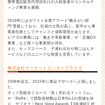
携帯電話販売代理店向けの人材派遣やコンサルテ
ィング事業を展開。
2019年にはホワイト企業アワード“働きがい部
門”受賞しており、社員の士気が高く、新卒から事
業責任者としてチャンスと成長環境があります。
ピアズの事業には「働き方革新事業」や「店舗DX
事業」など様々な事業部が存在。
また、キッズスペース、子連れ出社や朝ごはんサ
ービスなどのユニークな制度も充実しています。
株式会社マーケットエンタープライズ
2006年設立。2015年に東証マザーズへ上場しまし
た。
ネット型総合リユース「高く売れるドットコム」
や「ReRe」で買取依頼数は日本No.1の実績を誇
り、ヤフオク！Best Store Awards【3年連続】総