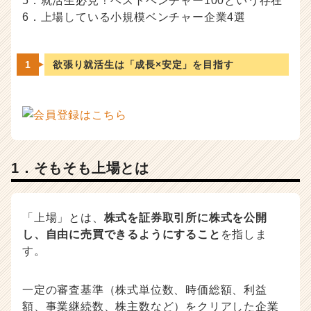
5．就活生必見！ベストベンチャー100という存在
ら
6．上場している小規模ベンチャー企業4選
ス
カ
ウ
欲張り就活生は「成長×安定」を目指す
ト
が
届
く
就
活
サ
1．そもそも上場とは
イ
ト
チ
ア
「上場」とは、
株式を証券取引所に株式を公開
キ
し、自由に売買できるようにすること
を指しま
ャ
す。
リ
ア
（C
一定の審査基準（株式単位数、時価総額、利益
h
額、事業継続数、株主数など）をクリアした企業