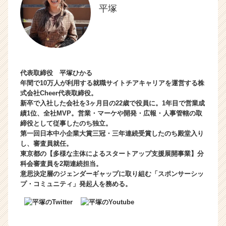
平塚
代表取締役 平塚ひかる
年間で10万人が利用する就職サイトチアキャリアを運営する株
式会社Cheer代表取締役。
新卒で入社した会社を3ヶ月目の22歳で役員に。1年目で営業成
績1位、全社MVP。営業・マーケや開発・広報・人事管轄の取
締役として従事したのち独立。
第一回日本中小企業大賞三冠・三年連続受賞したのち殿堂入り
し、審査員就任。
東京都の【多様な主体によるスタートアップ支援展開事業】分
科会審査員を2期連続担当。
意思決定層のジェンダーギャップに取り組む「スポンサーシッ
プ・コミュニティ」発起人を務める。