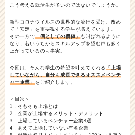
こう考える就活生が多いのではないでしょうか。
対
策・
就
新型コロナウイルスの世界的な流行を受け、改め
活
て「安定」を重要視する学生が増えています。
ノ
その一方で
「個としての価値」
も叫ばれるように
ウ
なり、若いうちからスキルアップを望む声も多く
ハ
ウ
上がっているのも事実。
記
事
今回は、そんな学生の希望を叶えてくれる
「上場
|
していながら、自分も成長できるオススメベンチ
ベ
ン
ャー企業」
をご紹介します。
チ
ャ
＜目次＞
ー・
1．そもそも上場とは
成
長
2．企業が上場するメリット・デメリット
企
3．上場しているベンチャー企業8選
業
4．あえて上場していない有名企業
か