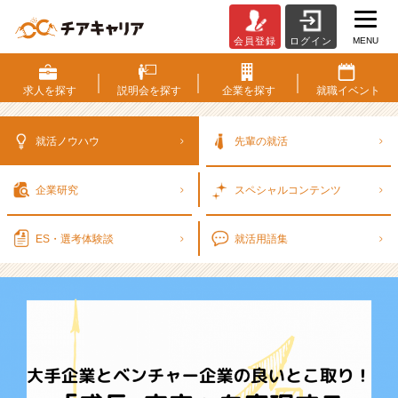
MENU
会員登録
ログイン
大
手
企
求人を
探す
説明会を
探す
企業を
探す
就職
イベント
業
と
ベ
就活ノウハウ
先輩の就活
ン
チ
企業研究
スペシャル
コンテンツ
ャ
ー
企
ES・選考
体験談
就活用語集
業
の
良
い
と
こ
取
り！